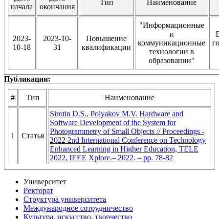
Тип
Наименование
начала
окончания
"Информационные
и
2023-
2023-10-
Повышение
коммуникационные
г
10-18
31
квалификации
технологии в
образовании"
Публикации:
#
Тип
Наименование
Sirotin D.S., Polyakov M.V. Hardware and
Software Development of the System for
Photogrammetry of Small Objects // Proceedings -
1
Статья
2022 2nd International Conference on Technology
Enhanced Learning in Higher Education, TELE
2022, IEEE Xplore.– 2022. – pp. 78-82
Университет
Ректорат
Структура университета
Международное сотрудничество
Культура, искусство, творчество