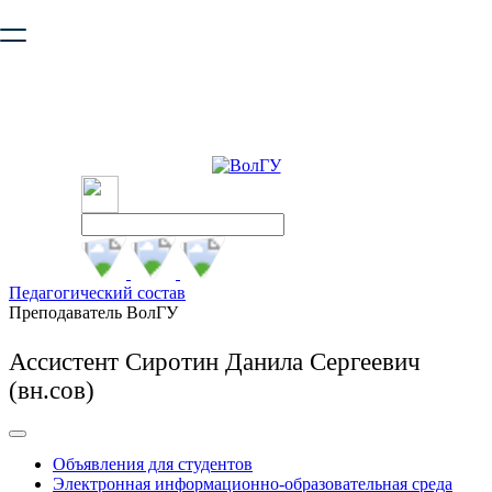
Ваш браузер устарел и не обеспечивает полноценную и
безопасную работу с сайтом. Пожалуйста
обновите браузер
,
чтобы улучшить взаимодействие с сайтом.
Педагогический состав
Преподаватель ВолГУ
Ассистент Сиротин Данила Сергеевич
(вн.сов)
Объявления для студентов
Электронная информационно-образовательная среда