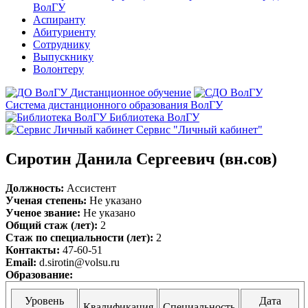
ВолГУ
Аспиранту
Абитуриенту
Сотруднику
Выпускнику
Волонтеру
Дистанционное обучение
Система дистанционного образования ВолГУ
Библиотека ВолГУ
Сервис "Личный кабинет"
Сиротин Данила Сергеевич (вн.сов)
Должность:
Ассистент
Ученая степень:
Не указано
Ученое звание:
Не указано
Общий стаж (лет):
2
Стаж по специальности (лет):
2
Контакты:
47-60-51
Email:
d.sirotin@volsu.ru
Образование:
Уровень
Дата
Квалификация
Специальность