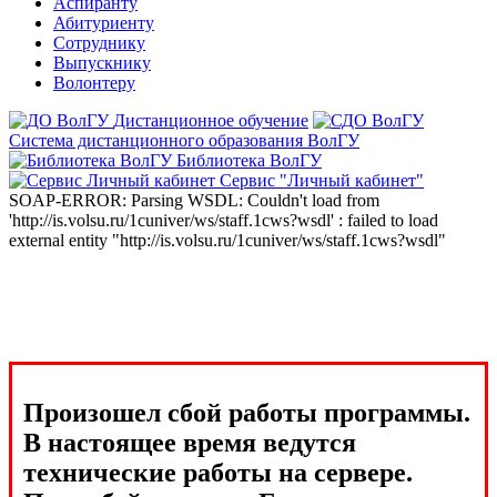
Аспиранту
Абитуриенту
Сотруднику
Выпускнику
Волонтеру
Дистанционное обучение
Система дистанционного образования ВолГУ
Библиотека ВолГУ
Сервис "Личный кабинет"
SOAP-ERROR: Parsing WSDL: Couldn't load from
'http://is.volsu.ru/1cuniver/ws/staff.1cws?wsdl' : failed to load
external entity "http://is.volsu.ru/1cuniver/ws/staff.1cws?wsdl"
Произошел сбой работы программы.
В настоящее время ведутся
технические работы на сервере.