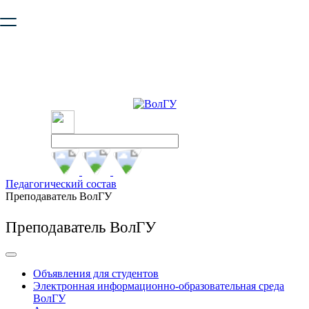
Ваш браузер устарел и не обеспечивает полноценную и
безопасную работу с сайтом. Пожалуйста
обновите браузер
,
чтобы улучшить взаимодействие с сайтом.
Педагогический состав
Преподаватель ВолГУ
Преподаватель ВолГУ
Объявления для студентов
Электронная информационно-образовательная среда
ВолГУ