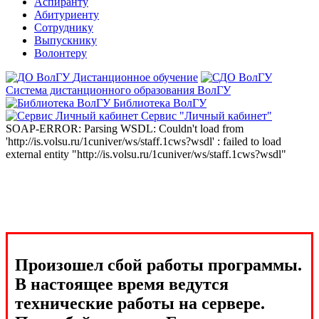
Аспиранту
Абитуриенту
Сотруднику
Выпускнику
Волонтеру
Дистанционное обучение
Система дистанционного образования ВолГУ
Библиотека ВолГУ
Сервис "Личный кабинет"
SOAP-ERROR: Parsing WSDL: Couldn't load from
'http://is.volsu.ru/1cuniver/ws/staff.1cws?wsdl' : failed to load
external entity "http://is.volsu.ru/1cuniver/ws/staff.1cws?wsdl"
Произошел сбой работы программы.
В настоящее время ведутся
технические работы на сервере.