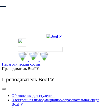
Ваш браузер устарел и не обеспечивает полноценную и
безопасную работу с сайтом. Пожалуйста
обновите браузер
,
чтобы улучшить взаимодействие с сайтом.
Педагогический состав
Преподаватель ВолГУ
Преподаватель ВолГУ
Объявления для студентов
Электронная информационно-образовательная среда
ВолГУ