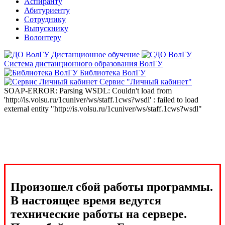
Аспиранту
Абитуриенту
Сотруднику
Выпускнику
Волонтеру
Дистанционное обучение
Система дистанционного образования ВолГУ
Библиотека ВолГУ
Сервис "Личный кабинет"
SOAP-ERROR: Parsing WSDL: Couldn't load from
'http://is.volsu.ru/1cuniver/ws/staff.1cws?wsdl' : failed to load
external entity "http://is.volsu.ru/1cuniver/ws/staff.1cws?wsdl"
Произошел сбой работы программы.
В настоящее время ведутся
технические работы на сервере.