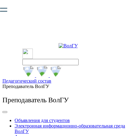
Ваш браузер устарел и не обеспечивает полноценную и
безопасную работу с сайтом. Пожалуйста
обновите браузер
,
чтобы улучшить взаимодействие с сайтом.
Педагогический состав
Преподаватель ВолГУ
Преподаватель ВолГУ
Объявления для студентов
Электронная информационно-образовательная среда
ВолГУ