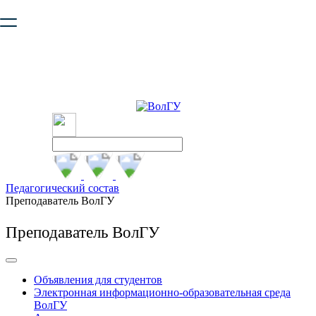
Ваш браузер устарел и не обеспечивает полноценную и
безопасную работу с сайтом. Пожалуйста
обновите браузер
,
чтобы улучшить взаимодействие с сайтом.
Педагогический состав
Преподаватель ВолГУ
Преподаватель ВолГУ
Объявления для студентов
Электронная информационно-образовательная среда
ВолГУ