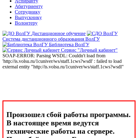
Аспиранту
Абитуриенту
Сотруднику
Выпускнику
Волонтеру
Дистанционное обучение
Система дистанционного образования ВолГУ
Библиотека ВолГУ
Сервис "Личный кабинет"
SOAP-ERROR: Parsing WSDL: Couldn't load from
'http://is.volsu.ru/1cuniver/ws/staff.1cws?wsdl' : failed to load
external entity "http://is.volsu.ru/1cuniver/ws/staff.1cws?wsdl"
Произошел сбой работы программы.
В настоящее время ведутся
технические работы на сервере.