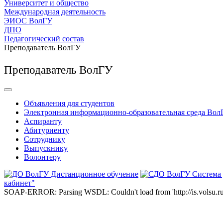
Университет и общество
Международная деятельность
ЭИОС ВолГУ
ДПО
Педагогический состав
Преподаватель ВолГУ
Преподаватель ВолГУ
Объявления для студентов
Электронная информационно-образовательная среда Вол
Аспиранту
Абитуриенту
Сотруднику
Выпускнику
Волонтеру
Дистанционное обучение
Система
кабинет"
SOAP-ERROR: Parsing WSDL: Couldn't load from 'http://is.volsu.ru/1cu