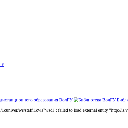
ГУ
 дистанционного образования ВолГУ
Библ
niver/ws/staff.1cws?wsdl' : failed to load external entity "http://is.