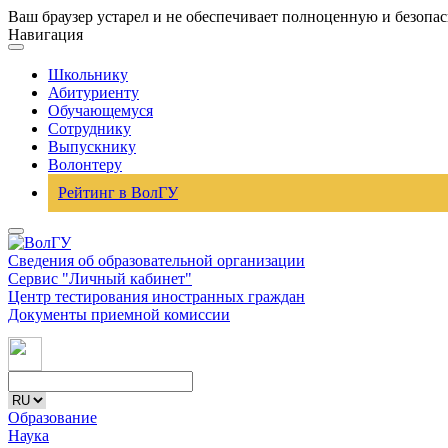
Ваш браузер устарел и не обеспечивает полноценную и безопа
Навигация
Школьнику
Абитуриенту
Обучающемуся
Сотруднику
Выпускнику
Волонтеру
Рейтинг в ВолГУ
Сведения об образовательной организации
Сервис "Личный кабинет"
Центр тестирования иностранных граждан
Документы приемной комиссии
Образование
Наука