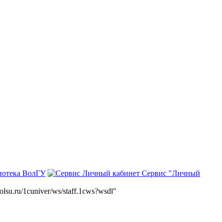
иотека ВолГУ
Сервис "Личный
volsu.ru/1cuniver/ws/staff.1cws?wsdl"