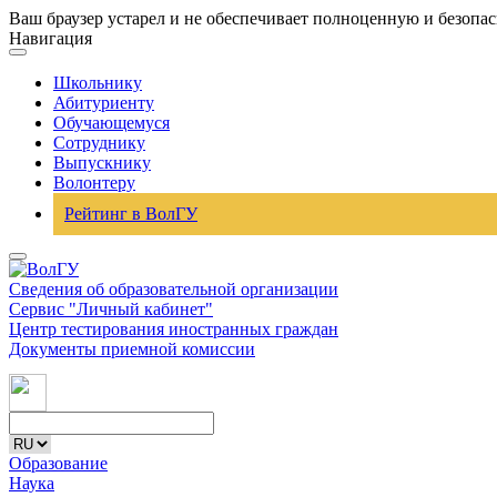
Ваш браузер устарел и не обеспечивает полноценную и безопа
Навигация
Школьнику
Абитуриенту
Обучающемуся
Сотруднику
Выпускнику
Волонтеру
Рейтинг в ВолГУ
Сведения об образовательной организации
Сервис "Личный кабинет"
Центр тестирования иностранных граждан
Документы приемной комиссии
Образование
Наука