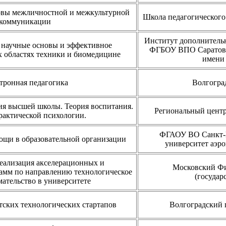
овы межличностной и межкультурной
Школа педагогического
коммуникации
Институт дополнитель
 научные основы и эффективное
ФГБОУ ВПО Саратовс
 областях техники и биомедицине
имени 
тронная педагогика
Волгогра
ия высшей школы. Теория воспитания.
Региональный центр
актической психологии.
ФГАОУ ВО Санкт-П
ощи в образовательной организации
университет аэр
еализация акселерационных и
Московский Фи
амм по направлению технологическое
(государ
ательство в университете
тских технологических стартапов
Волгоградский 