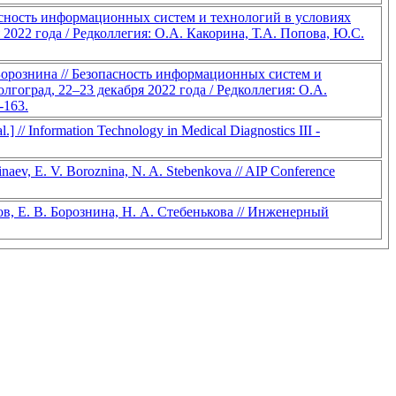
асность информационных систем и технологий в условиях
022 года / Редколлегия: О.А. Какорина, Т.А. Попова, Ю.С.
 Борознина // Безопасность информационных систем и
оград, 22–23 декабря 2022 года / Редколлегия: О.А.
-163.
.] // Information Technology in Medical Diagnostics III -
dinaev, E. V. Boroznina, N. A. Stebenkova // AIP Conference
в, Е. В. Борознина, Н. А. Стебенькова // Инженерный