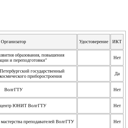
Организатор
Удостоверение
ИКТ
звития образования, повышения
Нет
ции и переподготовки"
етербургский государственный
Да
окосмического приборостроения
ВолгГТУ
Нет
 центр ЮНИТ ВолгГТУ
Нет
 мастерства преподавателей ВолгГТУ
Нет