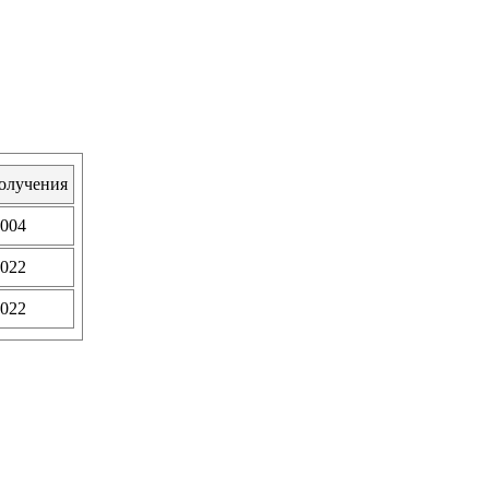
олучения
004
022
022