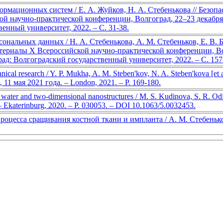
рмационных систем / Е. А. Жуйков, Н. А. Стебенькова // Безоп
 научно-практической конференции, Волгоград, 22–23 декабря 2
енный университет, 2022. – С. 31-38.
ональных данных / Н. А. Стебенькова, А. М. Стебеньков, Е. В.
ериалы X Всероссийской научно-практической конференции, Волг
рад: Волгоградский государственный университет, 2022. – С. 157
cal research / Y. P. Mukha, A. M. Steben'kov, N. A. Steben'kova [et al
, 11 мая 2021 года. – London, 2021. – P. 169-180.
of water and two-dimensional nanostructures / M. S. Kudinova, S. R. O
 – Ekaterinburg, 2020. – P. 030053. – DOI 10.1063/5.0032453.
роцесса сращивания костной ткани и импланта / А. М. Стебенько