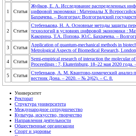
Жуйков, Е. А. Исследование распределенных инфо
1
Статья
цифровой экономики : Материалы X Всероссийской
Бахрачева. – Волгоград: Волгоградский государств
Стебенькова, Н. А. Основные методы защиты перс
2
Статья
технологий в условиях цифровой экономики : Мат
Какорина, Т.А. Попова, Ю.С. Бахрачева. – Волгог
Application of quantum-mechanical methods in biotechni
3
Статья
Metrological Aspects of Biomedical Research, London
Semi-empirical research of interaction the molecular 
4
Статья
Proceedings : 7, Ekaterinburg, 18–22 мая 2020 года.
Стебеньков, А. М. Квантово-химический анализ п
5
Статья
вестник Дона. – 2020. – № 2(62). – С. 8.
Университет
Ректорат
Структура университета
Международное сотрудничество
Культура, искусство, творчество
Направления деятельности
Общественные организации
Спорт и здоровье