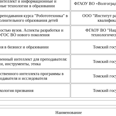
интеллект и информационные и
ФГАОУ ВО «Волгоградс
ые технологии в образовании
еподавания курса "Робототехника" в
ООО "Институт ра
олнительного образования детей
квалифика
остью вузов. Аспекты разработки и
ФГАОУ ВО "Наци
ФГОС ВО нового поколения
технологиче
я в бизнисе и образовании
Томский гос
венный интеллект для преподавателя:
Томский гос
ии, инструменты, этика
ственного интеллекта программы в
Томский гос
одавателя и исследователя
хология призвания
Томский гос
Наименование