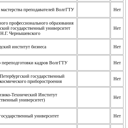
 мастерства преподавателей ВолгГТУ
Нет
ного профессионального образования
кий государственный университет
Нет
Н.Г. Чернышевского
дский институт бизнеса
Нет
 переподготовки кадров ВолгГТУ
Нет
етербургский государственный
Нет
окосмического приборостроения
зико-Технический Институт
Нет
ственный университет)
государственный университет
Нет