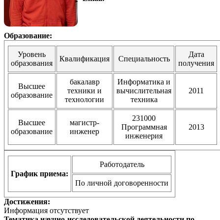
Образование:
Уровень
Дата
Квалификация
Специальность
образования
получения
бакалавр
Информатика и
Высшее
техники и
вычислительная
2011
образование
технологии
техника
231000
Высшее
магистр-
Программная
2013
образование
инженер
инженерия
Работодатель
График приема:
По личной договоренности
Достижения:
Информация отсутствует
Тематика научно-исследовательской деятельности по