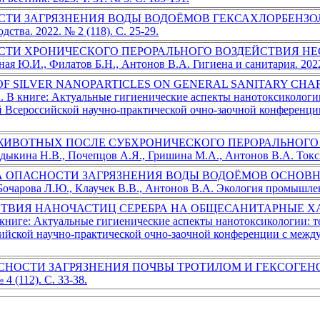
АГРЯЗНЕНИЯ ВОДЫ ВОДОЁМОВ ГЕКСАХЛОРБЕНЗОЛОМ Масл
тва. 2022. № 2 (118). С. 25-29.
ТИ ХРОНИЧЕСКОГО ПЕРОРАЛЬНОГО ВОЗДЕЙСТВИЯ НЕС
я Ю.И., Филатов Б.Н., Антонов В.А. Гигиена и санитария. 2022. 
F SILVER NANOPARTICLES ON GENERAL SANITARY CHARAC
.A. В книге: Актуальные гигиенические аспекты нанотоксиколог
й Всероссийской научно-практической очно-заочной конференц
ЖИВОТНЫХ ПОСЛЕ СУБХРОНИЧЕСКОГО ПЕРОРАЛЬНОГО
кина Н.В., Почепцов А.Я., Гришина М.А., Антонов В.А. Токсико
 ОПАСНОСТИ ЗАГРЯЗНЕНИЯ ВОДЫ ВОДОЁМОВ ОСНОВ
арова Л.Ю., Клаучек В.В., Антонов В.А. Экология промышленног
ВИЯ НАНОЧАСТИЦ СЕРЕБРА НА ОБЩЕСАНИТАРНЫЕ ХАРА
 книге: Актуальные гигиенические аспекты нанотоксикологии: т
сийской научно-практической очно-заочной конференции с межд
ТИ ЗАГРЯЗНЕНИЯ ПОЧВЫ ТРОТИЛОМ И ГЕКСОГЕНОМ Масле
 (112). С. 33-38.