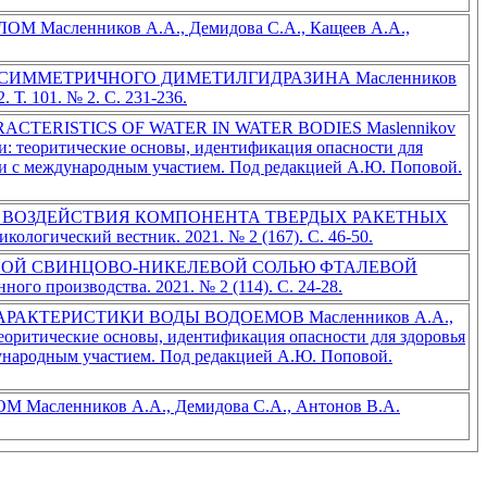
енников А.А., Демидова С.А., Кащеев А.А.,
ИММЕТРИЧНОГО ДИМЕТИЛГИДРАЗИНА Масленников
Т. 101. № 2. С. 231-236.
TERISTICS OF WATER IN WATER BODIES Maslennikov
ии: теоритические основы, идентификация опасности для
ии с международным участием. Под редакцией А.Ю. Поповой.
 ВОЗДЕЙСТВИЯ КОМПОНЕНТА ТВЕРДЫХ РАКЕТНЫХ
логический вестник. 2021. № 2 (167). С. 46-50.
НОЙ СВИНЦОВО-НИКЕЛЕВОЙ СОЛЬЮ ФТАЛЕВОЙ
о производства. 2021. № 2 (114). С. 24-28.
КТЕРИСТИКИ ВОДЫ ВОДОЕМОВ Масленников А.А.,
еоритические основы, идентификация опасности для здоровья
ународным участием. Под редакцией А.Ю. Поповой.
нников А.А., Демидова С.А., Антонов В.А.