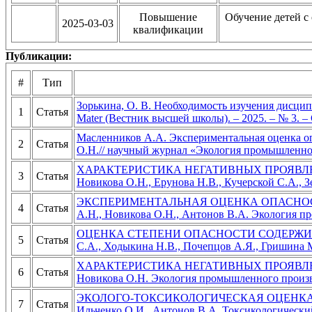
Повышение
Обучение детей с
2025-03-03
квалификации
Публикации:
#
Тип
Зорькина, О. В. Необходимость изучения дисцип
1
Статья
Mater (Вестник высшей школы). – 2025. – № 3. –
Масленников А.А. Экспериментальная оценка оп
2
Статья
О.Н.// научный журнал «Экология промышленно
ХАРАКТЕРИСТИКА НЕГАТИВНЫХ ПРОЯВЛЕНИЙ
3
Статья
Новикова О.Н., Ерунова Н.В., Кучерской С.А., Зе
ЭКСПЕРИМЕНТАЛЬНАЯ ОЦЕНКА ОПАСНОСТИ 
4
Статья
А.Н., Новикова О.Н., Антонов В.А. Экология про
ОЦЕНКА СТЕПЕНИ ОПАСНОСТИ СОДЕРЖИМО
5
Статья
С.А., Ходыкина Н.В., Почепцов А.Я., Гришина М
ХАРАКТЕРИСТИКА НЕГАТИВНЫХ ПРОЯВЛЕНИЙ
6
Статья
Новикова О.Н. Экология промышленного производ
ЭКОЛОГО-ТОКСИКОЛОГИЧЕСКАЯ ОЦЕНКА О
7
Статья
Ильченко О.И., Антонов В.А. Токсикологический в