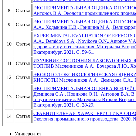
ЭКСПЕРИМЕНТАЛЬНАЯ ОЦЕНКА ОПАСНОСТИ З
8
Статья
Антонов В.А. Экология промышленного производс
ЭКСПЕРИМЕНТАЛЬНАЯ ОЦЕНКА ОПАСНОС
9
Статья
А.А., Ходыкина Н.В., Гришина М.А., Великородна
EXPERIMENTAL EVALUATION OF EFFECTS O
A.A., Demidova S.A., Novikova O.N., Antonov V
10
Статья
здоровья и пути ее снижения. Материалы Второ
Екатеринбург, 2021. С. 59-61.
ИЗУЧЕНИЕ СОСТОЯНИЯ ЛАБОРАТОРНЫХ 
11
Статья
ТОПЛИВ Масленников А.А., Бочарова Л.Ю., Ходы
ЭКОЛОГО-ТОКСИКОЛОГИЧЕСКАЯ ОЦЕНКА
12
Статья
КИСЛОТЫ Масленников А.А., Демидова С.А., Боч
ЭКСПЕРИМЕНТАЛЬНАЯ ОЦЕНКА ВОЗДЕЙСТ
Демидова С.А., Новикова О.Н., Антонов В.А. В
13
Статья
и пути ее снижения. Материалы Второй Всерос
Екатеринбург, 2021. С. 28-29.
СРАВНИТЕЛЬНАЯ ХАРАКТЕРИСТИКА ОПАСНОС
14
Статья
Экология промышленного производства. 2020. № 4
Университет