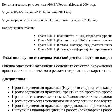
Почетная грамота руководителя ФМБА России (Москва) 2004 год.
Медаль ФМБА России «А.И. Бурназян» 2011 год.
Медаль ордена «За заслуги перед Отечеством» II степени 2016 год.
Поддержанные гранты:
Грант МНТЦ (Вашингтон , США) Разработка уровне
Грант МНТЦ (Вашингтон , США) Фармакологическа
Грант МНТЦ (Оттава , Калифорния) Дезактивация п
Грант МНТЦ (Оттава, Калифорния) Экспериментальн
Тематика научно-исследовательской деятельности по напра
Оценка опасности загрязнения основных объектов окружающе
процессе их гигиенического регламентирования, лекарственны
Дисциплины:
Производственная практика (Научно-исследовательская р
Производственная практика, практика по профилю профе
Правовые и этические аспекты биологических исследова
Профилактическая токсикология и отдаленные последств
Производственная практика, преддипломная практика, в 
Выпускная квалификационная работа (бакалаврская работ