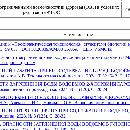
 ограниченными возможностями здоровья (ОВЗ) в условиях
Об
реализации ФГОС
Наименование
лины «Профилактическая токсикология» студентами биологии в м
 С. 59-63. – DOI 10.20339/AM.03-25.059. – EDN VSMQIP.
асности загрязнения воды водоемов нитрозодиметиламином/ Мас
го производства»
 НАФТИЛА ПРИ ЕГО СОДЕРЖАНИИ В ВОДЕ ВОДОЁМОВ Масле
мляной А.В. Токсикологический вестник. 2024. Т. 32. № 3. С. 17
ЗАГРЯЗНЕНИЯ ВОДЫ ВОДОЕМОВ 2-ХЛОРВИНИЛАРСИНОКСИ
мышленного производства. 2024. № 2 (126). С. 20-24.
ГО БЫВШЕГО НАКОПИТЕЛЯ СТОЧНЫХ ВОД ВОАО "ХИМПРО
.А., Алексеева И.С., Новикова О.Н. Экология промышленного про
 НИТРОГЛИЦЕРИНА ПРИ СОДЕРЖАНИИ В ВОДЕ ВОДОЁМОВ М
ства. 2023. № 3 (123). С. 28-32.
ПАСНОСТИ ЗАГРЯЗНЕНИЯ ВОДЫ ВОДОЁМОВ Γ-ПОЛИОКСИМ
естник. 2023. Т. 31. № 3. С. 185-191.