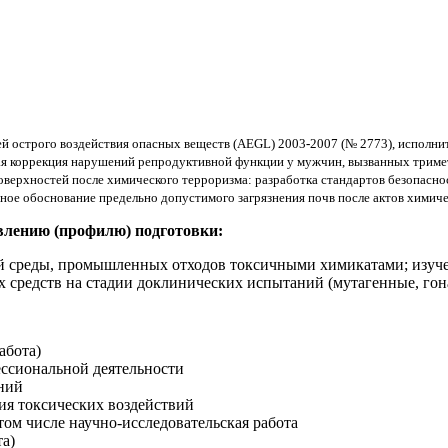
й острого воздействия опасных веществ (AEGL) 2003
-
2007 (№ 2773), исполнит
я коррекция нарушений репродуктивной функции у мужчин, вызванных трим
оверхностей после химического терроризма: разработка стандартов безопасно
ое обоснование предельно допустимого загрязнения почв после актов химиче
влению (профилю) подготовки:
й среды, промышленных отходов токсичными химикатами; изуче
х средств на стадии доклинических испытаний (мутагенные, гон
абота)
ссиональной деятельности
ний
ия токсических воздействий
том числе научно-исследовательская работа
а)