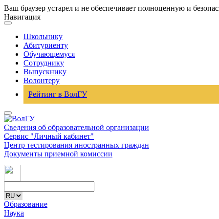
Ваш браузер устарел и не обеспечивает полноценную и безопа
Навигация
Школьнику
Абитуриенту
Обучающемуся
Сотруднику
Выпускнику
Волонтеру
Рейтинг в ВолГУ
Сведения об образовательной организации
Сервис "Личный кабинет"
Центр тестирования иностранных граждан
Документы приемной комиссии
Образование
Наука