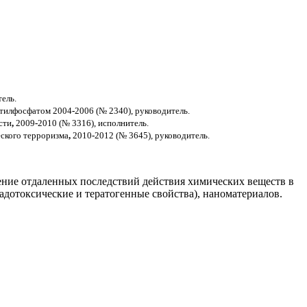
ель.
етилфосфатом 2004
-
2006 (№ 2340), руководитель.
сти
,
2009
-
2010 (№ 3316), исполнитель.
ского терроризма
,
2010
-
2012 (№ 3645), руководитель.
ние отдаленных последствий действия химических веществ в
адотоксические и тератогенные свойства), наноматериалов.