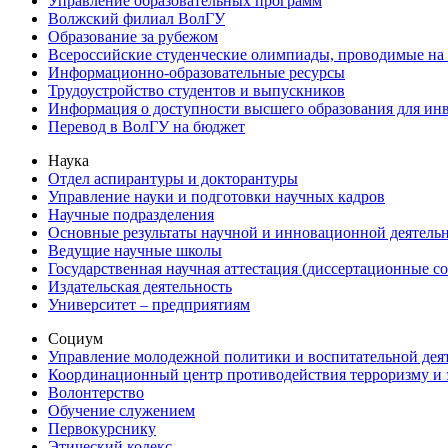
Управление образовательных программ
Волжский филиал ВолГУ
Образование за рубежом
Всероссийские студенческие олимпиады, проводимые на
Информационно-образовательные ресурсы
Трудоустройство студентов и выпускников
Информация о доступности высшего образования для ин
Перевод в ВолГУ на бюджет
Наука
Отдел аспирантуры и докторантуры
Управление науки и подготовки научных кадров
Научные подразделения
Основные результаты научной и инновационной деятель
Ведущие научные школы
Государственная научная аттестация (диссертационные с
Издательская деятельность
Университет – предприятиям
Социум
Управление молодежной политики и воспитательной дея
Координационный центр противодействия терроризму и 
Волонтерство
Обучение служением
Первокурснику
Этический кодекс