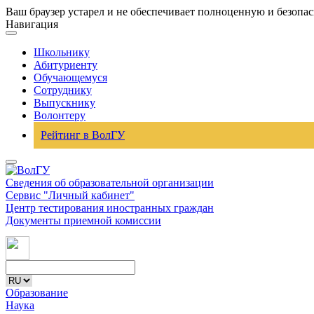
Ваш браузер устарел и не обеспечивает полноценную и безопа
Навигация
Школьнику
Абитуриенту
Обучающемуся
Сотруднику
Выпускнику
Волонтеру
Рейтинг в ВолГУ
Сведения об образовательной организации
Сервис "Личный кабинет"
Центр тестирования иностранных граждан
Документы приемной комиссии
Образование
Наука