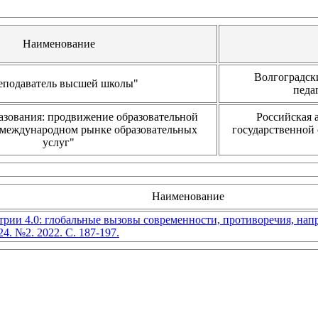
Наименование
Волгоградск
еподаватель высшей школы"
педа
азования: продвижение образовательной
Российская 
 международном рынке образовательных
государственной
услуг"
Наименование
трии 4.0: глобальные вызовы современности, противоречия, на
4. №2. 2022. С. 187-197.