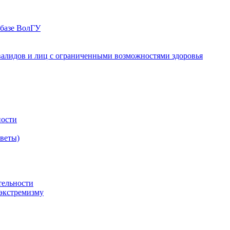
 базе ВолГУ
валидов и лиц с ограниченными возможностями здоровья
ности
оветы)
тельности
экстремизму