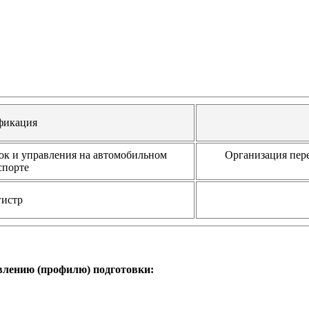
фикация
ок и управления на автомобильном
Организация пер
спорте
истр
влению (профилю) подготовки: