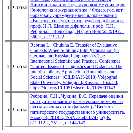
Лингвистика и межкультурная коммуникация.
3
Статья
Филология и журналистика. / Федер. гос. авт.
образоват. учреждение высш. образования
«Волгогр. гос. ун-т»; отв. редактор д.филол.н,
проф. Н.Л. Шамне; д.филол.н, проф. Л.Н.
Ребрина. – Волгоград. Изд-во ВолГУ, 2019 г. –
360 с., с. 119-122
Rebrina L., Chukina E. Transfer of Evaluative
Contexts When Subtitling Film ¶Translation (in
German and Russian Languages) // The
International Scientific and Practical Conference
4
Статья
“Current Issues of Linguistics and Didactics: The
Interdisciplinary Approach in Humanities and
Social Sciences” (CILDIAH-2018) Volgograd
State University, Volgograd, Russia. - Том. 50,
https://doi.org/10.1051/shsconf/20185001143
Ребрина, Л.Н., Чукина, Е.С. Передача оценки
при субтитровании (на материале немецко- и
русскоязычных кинофильмов) // Вестник
5
Статья
пятигорского государственного университета,
Номер 3, 2018 г., ISSN: 2542-0747, УДК:
811.112.2, 351 с., с. 144-149