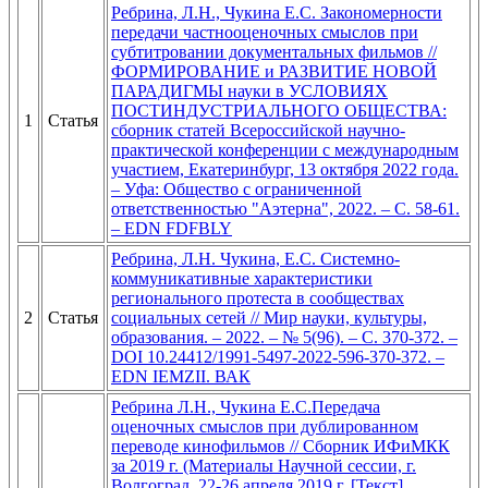
Ребрина, Л.Н., Чукина Е.С. Закономерности
передачи частнооценочных смыслов при
субтитровании документальных фильмов //
ФОРМИРОВАНИЕ и РАЗВИТИЕ НОВОЙ
ПАРАДИГМЫ науки в УСЛОВИЯХ
ПОСТИНДУСТРИАЛЬНОГО ОБЩЕСТВА:
1
Статья
сборник статей Всероссийской научно-
практической конференции с международным
участием, Екатеринбург, 13 октября 2022 года.
– Уфа: Общество с ограниченной
ответственностью "Аэтерна", 2022. – С. 58-61.
– EDN FDFBLY
Ребрина, Л.Н. Чукина, Е.С. Системно-
коммуникативные характеристики
регионального протеста в сообществах
2
Статья
социальных сетей // Мир науки, культуры,
образования. – 2022. – № 5(96). – С. 370-372. –
DOI 10.24412/1991-5497-2022-596-370-372. –
EDN IEMZII. ВАК
Ребрина Л.Н., Чукина Е.С.Передача
оценочных смыслов при дублированном
переводе кинофильмов // Сборник ИФиМКК
за 2019 г. (Материалы Научной сессии, г.
Волгоград, 22-26 апреля 2019 г. [Текст].