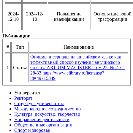
2024-
2024-12-
Повышение
Основы цифровой
12-10
10
квалификации
трасформации
Публикации:
#
Тип
Наименование
Фильмы и сериалы на английском языке как
эффективный способ изучения английского
1
Статья
языка // ARTIUM MAGISTER. Том 22. № 2. С.
28-33 https://www.elibrary.ru/item.asp?
id=49715349
Университет
Ректорат
Структура университета
Международное сотрудничество
Культура, искусство, творчество
Направления деятельности
Общественные организации
Спорт и здоровье