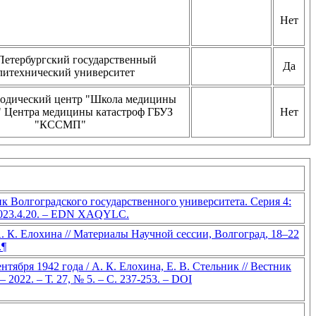
Нет
Петербургский государственный
Да
литехнический университет
тодический центр "Школа медицины
" Центра медицины катастроф ГБУЗ
Нет
"КССМП"
к Волгоградского государственного университета. Серия 4:
.2023.4.20. – EDN XAQYLC.
. К. Елохина // Материалы Научной сессии, Волгоград, 18–22
.¶
ября 1942 года / А. К. Елохина, Е. В. Стельник // Вестник
022. – Т. 27, № 5. – С. 237-253. – DOI