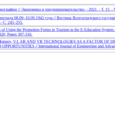
графии // Экономика и предпринимательство. - 2021. - Т. 15. - №
нграда 08.09–10.09.1942 года // Вестник Волгоградского госуда
– С. 245–255.
of Using the Promotion Forms in Tourism in the E-Education System //
020, Pages 307-316.
na, A.K., Moiseev, V.I. AR AND VR TECHNOLOGIES AS A FAC
NITIES // International Journal of Engineering and Advanced T