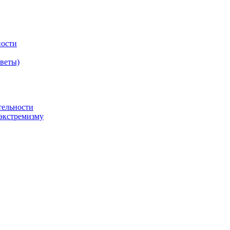
ности
оветы)
тельности
экстремизму