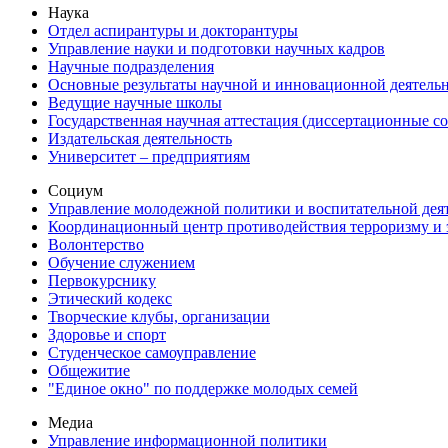
Наука
Отдел аспирантуры и докторантуры
Управление науки и подготовки научных кадров
Научные подразделения
Основные результаты научной и инновационной деятель
Ведущие научные школы
Государственная научная аттестация (диссертационные с
Издательская деятельность
Университет – предприятиям
Социум
Управление молодежной политики и воспитательной дея
Координационный центр противодействия терроризму и 
Волонтерство
Обучение служением
Первокурснику
Этический кодекс
Творческие клубы, организации
Здоровье и спорт
Студенческое самоуправление
Общежитие
"Единое окно" по поддержке молодых семей
Медиа
Управление информационной политики