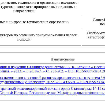
приимство: технология и организация въездного
туризма в контексте приоритетных страновых
направлений
Санкт-
ые и цифровые технологии в образовании
по
Учебно-ме
укторов по обучению приемам оказания первой
катастроф
помощи
Наименование
ний в изучении Сталинградской битвы / А. К. Елохина // Вестни
ия. – 2023. – Т. 28, № 4. – С. 253-262. – DOI 10.15688/jvolsu4
х памятников как способ развития археологического туризма / А
осударственный университет, 2022. – С. 499-501. – EDN NSSXOX
тральный железнодорожный вокзал города Сталинграда 14-15 сент
ерия 4: История. Регионоведение. Международные отношения. – 2