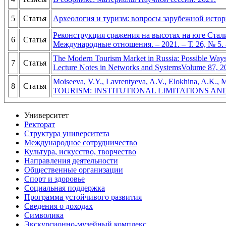
5
Статья
Археология и туризм: вопросы зарубежной историо
Реконструкция сражения на высотах на юге Стали
6
Статья
Международные отношения. – 2021. – Т. 26, № 5. 
The Modern Tourism Market in Russia: Possible Ways 
7
Статья
Lecture Notes in Networks and SystemsVolume 87, 2
Moiseeva, V.Y., Lavrentyeva, A.V., Elokhi
8
Статья
TOURISM: INSTITUTIONAL LIMITATIONS AND OPPORTU
Университет
Ректорат
Структура университета
Международное сотрудничество
Культура, искусство, творчество
Направления деятельности
Общественные организации
Спорт и здоровье
Социальная поддержка
Программа устойчивого развития
Сведения о доходах
Символика
Экскурсионно-музейный комплекс