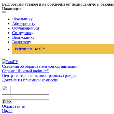
Ваш браузер устарел и не обеспечивает полноценную и безопа
Навигация
Школьнику
Абитуриенту
Обучающемуся
Сотруднику
Выпускнику
Волонтеру
Рейтинг в ВолГУ
Сведения об образовательной организации
Сервис "Личный кабинет"
Центр тестирования иностранных граждан
Документы приемной комиссии
Образование
Наука