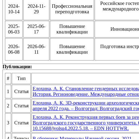
Российское госте
2024-
2024-11-
Профессиональная
международного 
10-14
29
переподготовка
2025-
2025-06-
Повышение
Инновационн
06-03
17
квалификации
2026-
2026-06-
Повышение
Подготовка инстр
06-08
11
квалификации
Публикации:
#
Тип
Елохина, А. К. Становление гендерных исследова
1
Статья
История. Регионоведение. Международные отношен
Елохина, А. К. 3D-реконструкции археологически
2
Статья
апреля 2022 года. – Волгоград: Волгоградский г
Елохина, А. К. Реконструкция первых боев за цен
3
Статья
Волгоградского государственного университета. С
10.15688/jvolsu4.2022.5.18. – EDN HOTTWR.
4
Тезисы
В сборнике: Материалы Научной сессии. 2021.