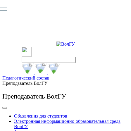
Ваш браузер устарел и не обеспечивает полноценную и
безопасную работу с сайтом. Пожалуйста
обновите браузер
,
чтобы улучшить взаимодействие с сайтом.
Педагогический состав
Преподаватель ВолГУ
Преподаватель ВолГУ
Объявления для студентов
Электронная информационно-образовательная среда
ВолГУ