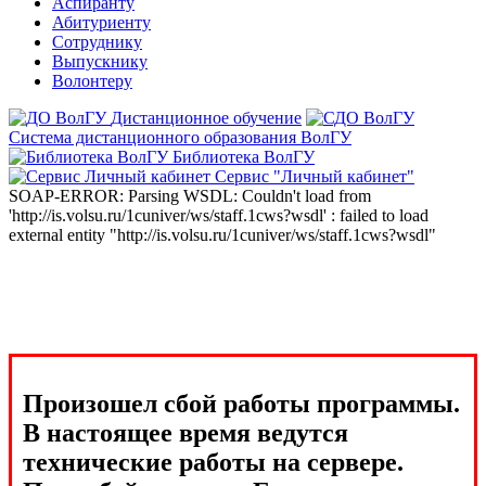
Аспиранту
Абитуриенту
Сотруднику
Выпускнику
Волонтеру
Дистанционное обучение
Система дистанционного образования ВолГУ
Библиотека ВолГУ
Сервис "Личный кабинет"
SOAP-ERROR: Parsing WSDL: Couldn't load from
'http://is.volsu.ru/1cuniver/ws/staff.1cws?wsdl' : failed to load
external entity "http://is.volsu.ru/1cuniver/ws/staff.1cws?wsdl"
Произошел сбой работы программы.
В настоящее время ведутся
технические работы на сервере.