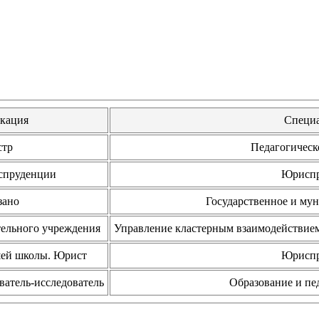
кация
Специа
стр
Педагогическ
спруденции
Юриспр
зано
Государственное и му
тельного учреждения
Управление кластерным взаимодействием
шей школы. Юрист
Юриспр
ватель-исследователь
Образование и пе