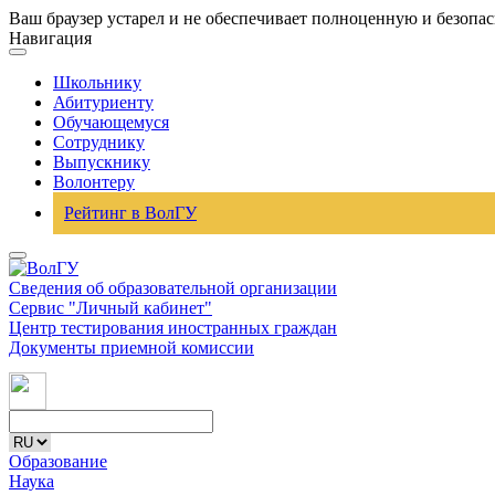
Ваш браузер устарел и не обеспечивает полноценную и безопа
Навигация
Школьнику
Абитуриенту
Обучающемуся
Сотруднику
Выпускнику
Волонтеру
Рейтинг в ВолГУ
Сведения об образовательной организации
Сервис "Личный кабинет"
Центр тестирования иностранных граждан
Документы приемной комиссии
Образование
Наука