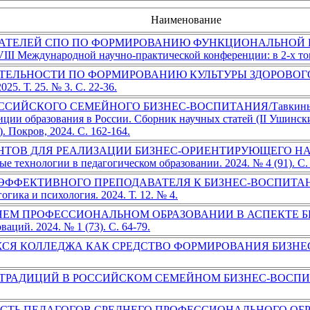
Наименование
АТЕЛЕЙ СПО ПО ФОРМИРОВАНИЮ ФУНКЦИОНАЛЬНОЙ Г
III Международной научно-практической конференции: в 2-х тома
ТЕЛЬНОСТИ ПО ФОРМИРОВАНИЮ КУЛЬТУРЫ ЗДОРОВОГ
25. Т. 25. № 3. С. 22-36.
КОГО СЕМЕЙНОГО БИЗНЕС-ВОСПИТАНИЯ/Тавкинь Л.В. В с
иции образования в России. Сборник научных статей (II Ушинс
. Покров, 2024. С. 162-164.
ТОВ ДЛЯ РЕАЛИЗАЦИИ БИЗНЕС-ОРИЕНТИРУЮЩЕГО НА
технологии в педагогическом образовании. 2024. № 4 (91). С. 
ФФЕКТИВНОГО ПРЕПОДАВАТЕЛЯ К БИЗНЕС-ВОСПИТА
ка и психология. 2024. Т. 12. № 4.
НЕМ ПРОФЕССИОНАЛЬНОМ ОБРАЗОВАНИИ В АСПЕКТЕ Б
аций. 2024. № 1 (73). С. 64-79.
КОЛЛЕДЖА КАК СРЕДСТВО ФОРМИРОВАНИЯ БИЗНЕС-МЫШЛЕ
ЦИЙ В РОССИЙСКОМ СЕМЕЙНОМ БИЗНЕС-ВОСПИТАНИИ/Тавки
ПЕДАГОГОВ СРЕДНЕГО ПРОФЕССИОНАЛЬНОГО ОБРАЗОВАНИ