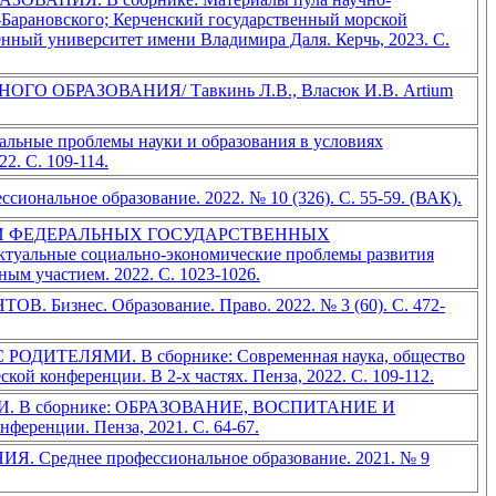
Барановского; Керченский государственный морской
нный университет имени Владимира Даля. Керчь, 2023. С.
РАЗОВАНИЯ/ Тавкинь Л.В., Власюк И.В. Artium
проблемы науки и образования в условиях
. С. 109-114.
е образование. 2022. № 10 (326). С. 55-59. (ВАК).
И ФЕДЕРАЛЬНЫХ ГОСУДАРСТВЕННЫХ
ые социально-экономические проблемы развития
ым участием. 2022. С. 1023-1026.
с. Образование. Право. 2022. № 3 (60). С. 472-
ЛЯМИ. В сборнике: Современная наука, общество
й конференции. В 2-х частях. Пенза, 2022. С. 109-112.
В сборнике: ОБРАЗОВАНИЕ, ВОСПИТАНИЕ И
енции. Пенза, 2021. С. 64-67.
ее профессиональное образование. 2021. № 9