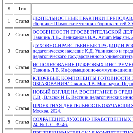
#
Тип
ДЕЯТЕЛЬНОСТНЫЕ ПРАКТИКИ ПРЕПОДАВ
1
Статья
сборнике: Шамовские чтения. сборник статей XV
ОСОБЕННОСТИ ПРОСВЕТИТЕЛЬСКОЙ ДЕЯ
2
Статья
Тавкинь Л.В., Великанова В.А. Artium Magister. 20
ДУХОВНО-НРАВСТВЕННЫЕ ТРАДИЦИИ РОССИЙС
3
Статья
педагогическое наследие К.Д. Ушинского и трад
педагогического государственного университета)
ИСПОЛЬЗОВАНИЕ ЦИФРОВЫХ ИНСТРУМЕН
4
Статья
Тавкинь Л.В. Информационно-коммуникационные 
КЛЮЧЕВЫЕ КОМПОНЕНТЫ ГОТОВНОСТИ Э
5
Статья
ОБРАЗОВАНИЯ/Тавкинь Л.В. Мир науки. Педагоги
НОВЫЙ ВЗГЛЯД НА ВОСПИТАНИЕ В СРЕД
6
Статья
Л.В., Власюк И.В. Вестник педагогических иннов
ПРОЕКТНАЯ ДЕЯТЕЛЬНОСТЬ ОБУЧАЮЩИХСЯ 
7
Статья
Москва, 2024.
СОХРАНЕНИЕ ДУХОВНО-НРАВСТВЕННЫХ ТРАДИ
8
Статья
24. № 1. С. 39-46.
ПРЕДПРИНИМАТЕЛЬСКАЯ КОМПЕТЕНТНОСТЬ 