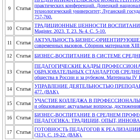
практических конференций. Донецкий национал
9
Статья
технологический университет; Луганский госуд
757-760.
ТРАДИЦИОННЫЕ ЦЕННОСТИ ВОСПИТАНИЯ СТ
10
Статья
Magister. 2023. Т. 23. № 4. С. 5-10.
АКТУАЛЬНОСТЬ БИЗНЕС-ОРИЕНТИРУЮЩЕГО НА
11
Статья
современных вызовов. Сборник материалов XIII
12
Статья
БИЗНЕС-ВОСПИТАНИЕ В СИСТЕМЕ СРЕДНЕГО ПР
ПЕДАГОГИЧЕСКИЕ КАДРЫ ПРОФЕССИОНА
13
Статья
ОБРАЗОВАТЕЛЬНЫХ СТАНДАРТОВ СРЕДНЕГО П
общества в России и за рубежом. Материалы IV 
УПРАВЛЕНИЕ ДЕЯТЕЛЬНОСТЬЮ ПРЕПОДАВАТЕЛ
14
Статья
477. (ВАК).
УЧАСТИЕ КОЛЛЕДЖА В ПРОФЕССИОНАЛЬНОМ
15
Статья
и образование: актуальные вопросы, достижения
БИЗНЕС-ВОСПИТАНИЕ В СРЕДНЕМ ПРОФЕС
16
Статья
ПЕДАГОГИКА: ТРАДИЦИИ, ОПЫТ, ИННОВАЦИИ. сб
ГОТОВНОСТЬ ПЕДАГОГОВ К РЕАЛИЗАЦИИ БИ
17
Статья
(313). С. 19-22. (ВАК).