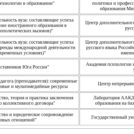
ехнологии в образовании"
политики и професс
образования Ми
льность вуза: составляющие успеха
Центр дополнительного
ние иностранного образования в
рус
еополитических вызовов)"
льность вуза: составляющие успеха
Центр дополнительного
тренды международной деятельности
русского языка Россий
овременных условиях)"
имени
Академия психологии 
ставников Юга России"
дагога (преподавателя): современные
Центр непрерывн
овые и мультимедийные ресурсы
тво, теория и практика заключения
Лаборатория ААКД
 коллективного договора"
образования на ба
ство и юридическое сопровождение
Государственный уни
довых отношений"