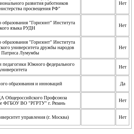
ионального развития работников
Нет
нистерства просвещения РФ"
 образования "Горизонт" Института
Нет
ского языка РУДН
 образования "Горизонт" Института
ского университета дружбы народов
Нет
 Патриса Лумумбы
и педагогики Южного федерального
Нет
университета
ого образования и инноваций
Да
А Общероссийского Профсоюза
Нет
зе ФГБОУ ВО "РГРТУ" г. Рязань
верситет управления (г. Москва)
Нет