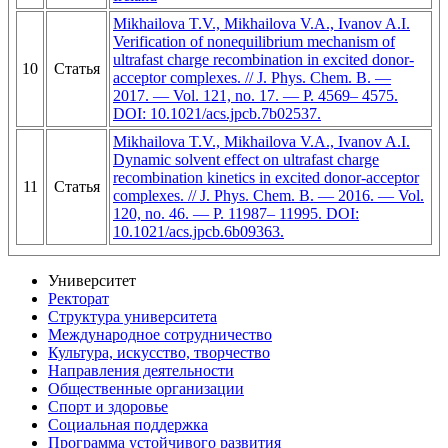
Mikhailova T.V., Mikhailova V.A., Ivanov A.I.
Verification of nonequilibrium mechanism of
ultrafast charge recombination in excited donor-
10
Статья
acceptor complexes. // J. Phys. Chem. B. —
2017. — Vol. 121, no. 17. — P. 4569– 4575.
DOI: 10.1021/acs.jpcb.7b02537.
Mikhailova T.V., Mikhailova V.A., Ivanov A.I.
Dynamic solvent effect on ultrafast charge
recombination kinetics in excited donor-acceptor
11
Статья
complexes. // J. Phys. Chem. B. — 2016. — Vol.
120, no. 46. — P. 11987– 11995. DOI:
10.1021/acs.jpcb.6b09363.
Университет
Ректорат
Структура университета
Международное сотрудничество
Культура, искусство, творчество
Направления деятельности
Общественные организации
Спорт и здоровье
Социальная поддержка
Программа устойчивого развития