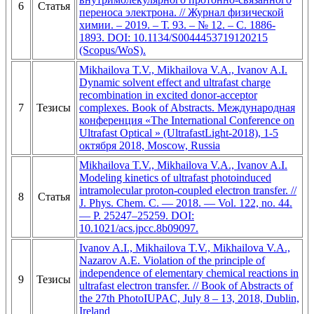
6
Статья
переноса электрона. // Журнал физической
химии. – 2019. – Т. 93. – № 12. – С. 1886-
1893. DOI: 10.1134/S0044453719120215
(Scopus/WoS).
Mikhailova T.V., Mikhailova V.A., Ivanov A.I.
Dynamic solvent effect and ultrafast charge
recombination in excited donor-acceptor
7
Тезисы
complexes. Book of Abstracts. Международная
конференция «The International Conference on
Ultrafast Optical » (UltrafastLight-2018), 1-5
октября 2018, Moscow, Russia
Mikhailova T.V., Mikhailova V.A., Ivanov A.I.
Modeling kinetics of ultrafast photoinduced
intramolecular proton-coupled electron transfer. //
8
Статья
J. Phys. Chem. C. — 2018. — Vol. 122, no. 44.
— P. 25247–25259. DOI:
10.1021/acs.jpcc.8b09097.
Ivanov A.I., Mikhailova T.V., Mikhailova V.A.,
Nazarov A.E. Violation of the principle of
independence of elementary chemical reactions in
9
Тезисы
ultrafast electron transfer. // Book of Abstracts of
the 27th PhotoIUPAC, July 8 – 13, 2018, Dublin,
Ireland