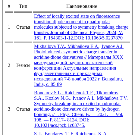
#
Тип
Наименование
Effect of locally excited state on fluorescence
transition dipole moment in quadrupolar
1
Статья
molecules subjected to symmetry breaking charge
transfer. Journal of Chemical Physics, 2024, V.
161, P. 154303-1-12.DOI: 10.1063/5.0237870
Mikhailova T.V., Mikhailova E.A., Ivanov A.I.
Photoinduced asymmetric charge transfer in
acridine-dione derivatives // Материалы XXX
международной научно-практической
2
Тезисы
конференции Актуальные направления
фундаментальных и прикладных
исследований 7-8 ноября 2022 г. Bengaluru,
India, с. 85-89
Bondarev S.L., Raichenok T.F., Tikhomirov
S.A., Kozlov N.G., Ivanov A.I., Mikhailova T.V.
Symmetry breaking in an excited quadrupolar
3
Статья
acridine-dione derivative driven by hydrogen
bonding. // J. Phys. Chem. B. — 2021. — Vol.
198. — P. 8117– 8124. DOI:
10.1021/acs.jpcb.1c03745.
S. L. Bondarev, T. F. Raichenok, S. A.