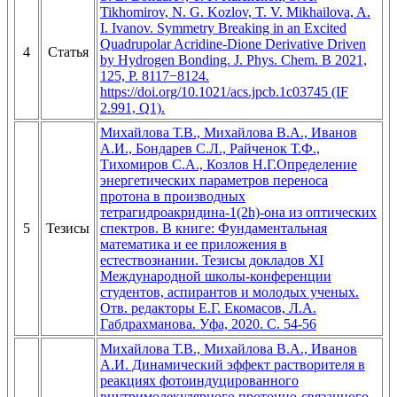
Tikhomirov, N. G. Kozlov, T. V. Mikhailova, A.
I. Ivanov. Symmetry Breaking in an Excited
Quadrupolar Acridine-Dione Derivative Driven
4
Статья
by Hydrogen Bonding. J. Phys. Chem. B 2021,
125, P. 8117−8124.
https://doi.org/10.1021/acs.jpcb.1c03745 (IF
2.991, Q1).
Михайлова Т.В., Михайлова В.А., Иванов
А.И., Бондарев С.Л., Райченок Т.Ф.,
Тихомиров С.А., Козлов Н.Г.Определение
энергетических параметров переноса
протона в производных
тетрагидроакридина-1(2h)-она из оптических
5
Тезисы
спектров. В книге: Фундаментальная
математика и ее приложения в
естествознании. Тезисы докладов XI
Международной школы-конференции
студентов, аспирантов и молодых ученых.
Отв. редакторы Е.Г. Екомасов, Л.А.
Габдрахманова. Уфа, 2020. С. 54-56
Михайлова Т.В., Михайлова В.А., Иванов
А.И. Динамический эффект растворителя в
реакциях фотоиндуцированного
внутримолекулярного протонно-связанного