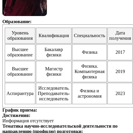
Образование:
Уровень
Дата
Квалификация
Специальность
образования
получения
Высшее
Бакалавр
Физика
2017
образование
физики
Физика.
Высшее
Магистр
Компьютерная
2019
образование
физики
физика
Исследователь.
Физика и
Аспирантура
Преподаватель-
2023
астрономия
исследователь
График приема:
Достижения:
Информация отсутствует
Тематика научно-исследовательской деятельности по
направлению (профилю) подготовки: