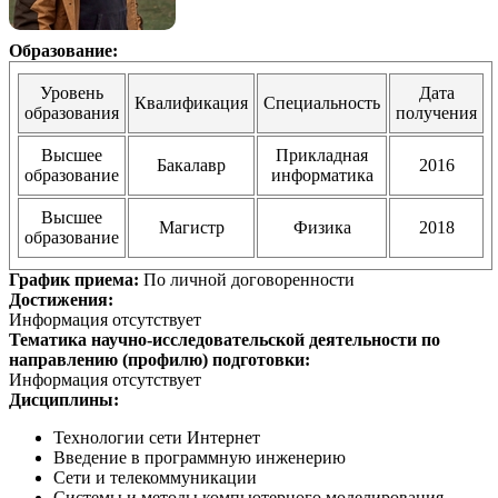
Образование:
Уровень
Дата
Квалификация
Специальность
образования
получения
Высшее
Прикладная
Бакалавр
2016
образование
информатика
Высшее
Магистр
Физика
2018
образование
График приема:
По личной договоренности
Достижения:
Информация отсутствует
Тематика научно-исследовательской деятельности по
направлению (профилю) подготовки:
Информация отсутствует
Дисциплины:
Технологии сети Интернет
Введение в программную инженерию
Сети и телекоммуникации
Системы и методы компьютерного моделирования