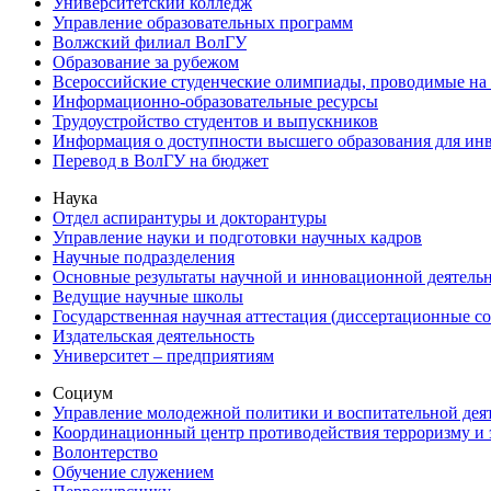
Университетский колледж
Управление образовательных программ
Волжский филиал ВолГУ
Образование за рубежом
Всероссийские студенческие олимпиады, проводимые на
Информационно-образовательные ресурсы
Трудоустройство студентов и выпускников
Информация о доступности высшего образования для ин
Перевод в ВолГУ на бюджет
Наука
Отдел аспирантуры и докторантуры
Управление науки и подготовки научных кадров
Научные подразделения
Основные результаты научной и инновационной деятель
Ведущие научные школы
Государственная научная аттестация (диссертационные с
Издательская деятельность
Университет – предприятиям
Социум
Управление молодежной политики и воспитательной дея
Координационный центр противодействия терроризму и 
Волонтерство
Обучение служением