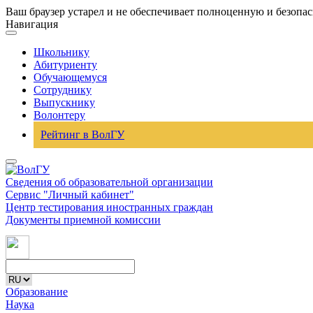
Ваш браузер устарел и не обеспечивает полноценную и безопа
Навигация
Школьнику
Абитуриенту
Обучающемуся
Сотруднику
Выпускнику
Волонтеру
Рейтинг в ВолГУ
Сведения об образовательной организации
Сервис "Личный кабинет"
Центр тестирования иностранных граждан
Документы приемной комиссии
Образование
Наука