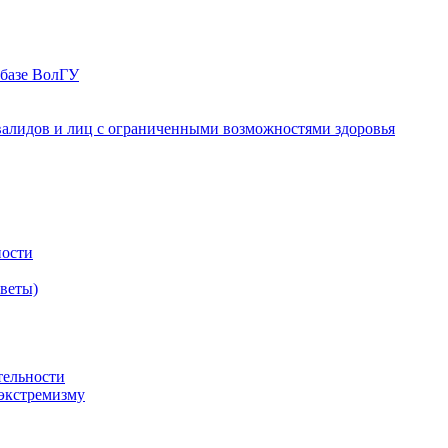
 базе ВолГУ
валидов и лиц с ограниченными возможностями здоровья
ности
оветы)
тельности
экстремизму