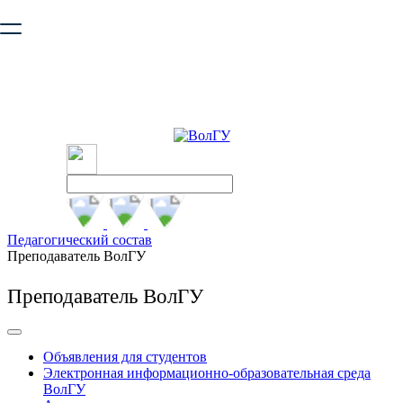
Ваш браузер устарел и не обеспечивает полноценную и
безопасную работу с сайтом. Пожалуйста
обновите браузер
,
чтобы улучшить взаимодействие с сайтом.
Педагогический состав
Преподаватель ВолГУ
Преподаватель ВолГУ
Объявления для студентов
Электронная информационно-образовательная среда
ВолГУ