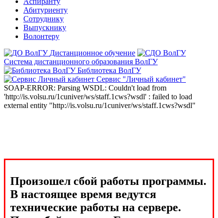
Аспиранту
Абитуриенту
Сотруднику
Выпускнику
Волонтеру
Дистанционное обучение
Система дистанционного образования ВолГУ
Библиотека ВолГУ
Сервис "Личный кабинет"
SOAP-ERROR: Parsing WSDL: Couldn't load from
'http://is.volsu.ru/1cuniver/ws/staff.1cws?wsdl' : failed to load
external entity "http://is.volsu.ru/1cuniver/ws/staff.1cws?wsdl"
Произошел сбой работы программы.
В настоящее время ведутся
технические работы на сервере.