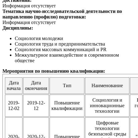
Достижения:
Информация отсутствует
Тематика научно-исследовательской деятельности по
направлению (профилю) подготовки:
Информация отсутствует
Дисциплины:
Социология молодежи
Социология труда и предпринимательства
Социология массовых коммуникаций и PR
Межкультурное взаимодействие в современнном
обществе
Мероприятия по повышению квалификации:
Дата
Дата
Тип
Наименование
начала
окончания
Социология и
2019-
2019-12-
Повышение
инновационные
г
12-02
12
квалификации
технологии
Цифровые
технологии
безопасной среды
2020-
2020-12-
Повышение
"