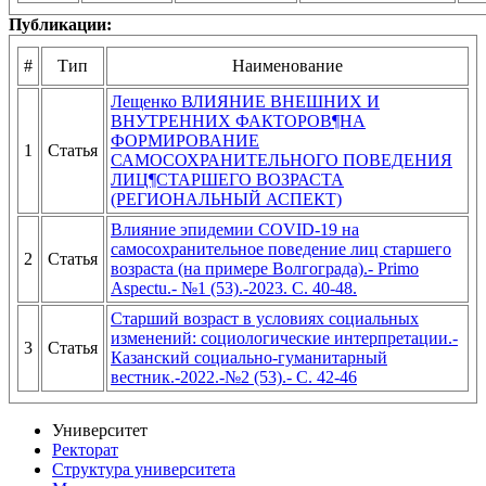
Публикации:
#
Тип
Наименование
Лещенко ВЛИЯНИЕ ВНЕШНИХ И
ВНУТРЕННИХ ФАКТОРОВ¶НА
ФОРМИРОВАНИЕ
1
Статья
САМОСОХРАНИТЕЛЬНОГО ПОВЕДЕНИЯ
ЛИЦ¶СТАРШЕГО ВОЗРАСТА
(РЕГИОНАЛЬНЫЙ АСПЕКТ)
Влияние эпидемии COVID-19 на
самосохранительное поведение лиц старшего
2
Статья
возраста (на примере Волгограда).- Primo
Aspectu.- №1 (53).-2023. С. 40-48.
Старший возраст в условиях социальных
изменений: социологические интерпретации.-
3
Статья
Казанский социально-гуманитарный
вестник.-2022.-№2 (53).- С. 42-46
Университет
Ректорат
Структура университета