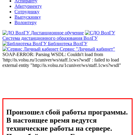
Аспиранту
Абитуриенту
Сотруднику
Выпускнику
Волонтеру
Дистанционное обучение
Система дистанционного образования ВолГУ
Библиотека ВолГУ
Сервис "Личный кабинет"
SOAP-ERROR: Parsing WSDL: Couldn't load from
'http://is.volsu.ru/1cuniver/ws/staff.1cws?wsdl' : failed to load
external entity "http://is.volsu.ru/1cuniver/ws/staff.1cws?wsdl"
Произошел сбой работы программы.
В настоящее время ведутся
технические работы на сервере.