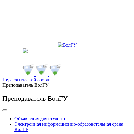
Ваш браузер устарел и не обеспечивает полноценную и
безопасную работу с сайтом. Пожалуйста
обновите браузер
,
чтобы улучшить взаимодействие с сайтом.
Педагогический состав
Преподаватель ВолГУ
Преподаватель ВолГУ
Объявления для студентов
Электронная информационно-образовательная среда
ВолГУ