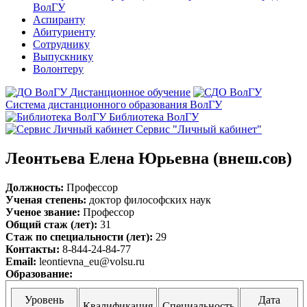
ВолГУ
Аспиранту
Абитуриенту
Сотруднику
Выпускнику
Волонтеру
Дистанционное обучение
Система дистанционного образования ВолГУ
Библиотека ВолГУ
Сервис "Личный кабинет"
Леонтьева Елена Юрьевна (внеш.сов)
Должность:
Профессор
Ученая степень:
доктор философских наук
Ученое звание:
Профессор
Общий стаж (лет):
31
Стаж по специальности (лет):
29
Контакты:
8-844-24-84-77
Email:
leontievna_eu@volsu.ru
Образование:
Уровень
Дата
Квалификация
Специальность