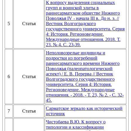
К вопросу выделения социальных
групп и воинской элиты в
раннесарматском обществе Нижнего
Поволжья IV - начала III в. До н. э. //
5
Статья
Вестник Волгоградского
государственного университета. Серия
4: История. Регионоведение.
Международные отношения. 2018. Т.
23. № 4. С. 23-39.
Неполовозрелые индивиды и
подростки из погребений
раннесарматского времени Нижнего
Поволжья (палеопатологический
аспект) / Е. В. Перерва // Вестник
6
Статья
Волгоградского государственного
университета. Серия 4: История.
Регионоведение. Международные
отношения. - 2018. - Т. 23, № 2. - С. 32-
45.
Сарматское зеркало как исторический
7
Статья
источник
Чистобаева В.Ю. К вопросу о
типологии и классификации