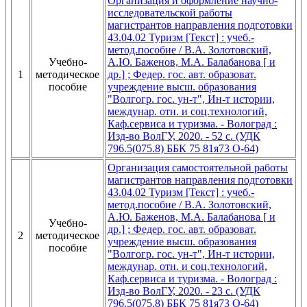
Организация и оформление научно-
исследовательской работы
магистрантов направления подготовки
43.04.02 Туризм [Текст] : учеб.-
метод.пособие / В.А. Золотовский,
Учебно-
А.Ю. Баженов, М.А. Балабанова [ и
1
методическое
др.] ; Федер. гос. авт. образоват.
пособие
учреждение высш. образования
"Волгогр. гос. ун-т", Ин-т истории,
междунар. отн. и соц.технологий,
Каф.сервиса и туризма. - Волоград :
Изд-во ВолГУ, 2020. - 52 с. (УДК
796.5(075.8) ББК 75 81я73 О-64)
Организация самостоятельной работы
магистрантов направления подготовки
43.04.02 Туризм [Текст] : учеб.-
метод.пособие / В.А. Золотовский,
А.Ю. Баженов, М.А. Балабанова [ и
Учебно-
др.] ; Федер. гос. авт. образоват.
2
методическое
учреждение высш. образования
пособие
"Волгогр. гос. ун-т", Ин-т истории,
междунар. отн. и соц.технологий,
Каф.сервиса и туризма. - Волоград :
Изд-во ВолГУ, 2020. - 23 с. (УДК
796.5(075.8) ББК 75 81я73 О-64)