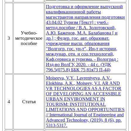
Подготовка и оформление выпускной
квалификационной работы
магистрантов направления подготовки
43.04.02 Туризм [Текст] : учеб.-
метод.пособие / В.А. Золотовский,
Учебно-
А.Ю. Баженов, М.А. Балабанова [ и
3
методическое
др.] ; Федер. гос. авт. образоват.
пособие
учреждение высш. образования
"Волгогр. гос. ун-т", Ин-т истории,
междунар. отн. и соц.технологий,
Каф.сервиса и туризма. - Волоград :
Изд-во ВолГУ, 2020. - 44 с. (УДК
796.5(075.8) ББК 75 81я73 П-44)
Moiseeva, V.Y., Lavrentyeva, A.V.,
Elokhina, A.K., Moiseev, V.I. AR AND
VR TECHNOLOGIES AS A FACTOR
OF DEVELOPING AN ACCESSIBLE
URBAN ENVIRONMENT IN
4
Статья
TOURISM: INSTITUTIONAL
LIMITATIONS AND OPPORTUNITIES
// International Journal of Engineering and
Advanced Technology, (2019), 8 (6), pp.
5313-5317.