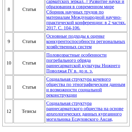
сарматских зеркал. // Развитие науки и
образования в современном мире
8
Статья
Сборник научных трудов по
материалам Международной научно-
практической конференции: в 2 частях.
2017. С. 104-106.
Основные подходы к оценке
9
Статья
конкурентоспособности региональных
хозяйственных систем
Половозрастные особенности
погребального обряда
10
Статья
раннесарматской культуры Нижнего
Поволжья IV в. до н. э.
Социальная структура кочевого
общества по этнографическим данным
11
Статья
и возможности социальной
реконструкции
Социальная структура
раннесарматского общества на основе
12
Тезисы
археологических данных курганного
могильника Есауловского Аксая,