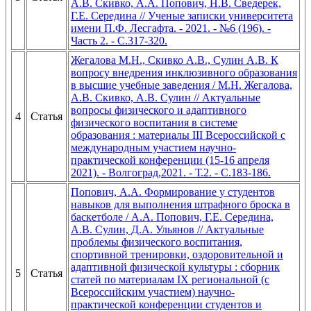
А.В. Скивко, А.А. Попович, Н.В. Сведерек,
Г.Е. Середина // Ученые записки университета
имени П.Ф. Лесгафта. - 2021. - №6 (196). -
Часть 2. - С.317-320.
Жегалова М.Н., Скивко А.В., Сулин А.В. К
вопросу внедрения инклюзивного образования
в высшие учебные заведения / М.Н. Жегалова,
А.В. Скивко, А.В. Сулин // Актуальные
вопросы физического и адаптивного
4
Статья
физического воспитания в системе
образования : материалы III Всероссийской с
международным участием научно-
практической конференции (15-16 апреля
2021). - Волгоград,2021. - Т.2. - С.183-186.
Попович, А.А. Формирование у студентов
навыков для выполнения штрафного броска в
баскетболе / А.А. Попович, Г.Е. Середина,
А.В. Сулин, Д.А. Ульянов // Актуальные
проблемы физического воспитания,
спортивной тренировки, оздоровительной и
адаптивной физической культуры : сборник
5
Статья
статей по материалам IX региональной (с
Всероссийским участием) научно-
практической конференции студентов и