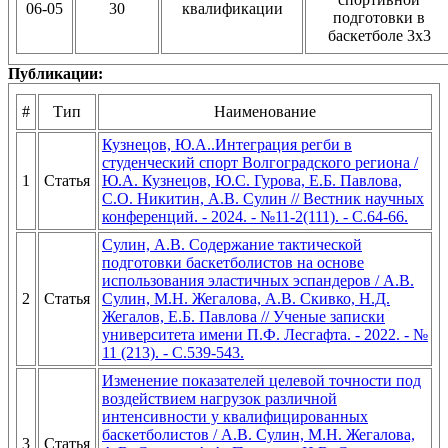
06-05
30
квалификации
подготовки в
баскетболе 3х3
Публикации:
#
Тип
Наименование
Кузнецов, Ю.А..Интеграция регби в
студенческий спорт Волгоградского региона /
1
Статья
Ю.А. Кузнецов, Ю.С. Гурова, Е.Б. Павлова,
С.О. Никитин, А.В. Сулин // Вестник научных
конференций. - 2024. - №11-2(111). - С.64-66.
Сулин, А.В. Содержание тактической
подготовки баскетболистов на основе
использования эластичных эспандеров / А.В.
2
Статья
Сулин, М.Н. Жегалова, А.В. Скивко, Н.Д.
Жегалов, Е.Б. Павлова // Ученые записки
университета имени П.Ф. Лесгафта. - 2022. - №
11 (213). - С.539-543.
Изменение показателей целевой точности под
воздействием нагрузок различной
интенсивности у квалифицированных
баскетболистов / А.В. Сулин, М.Н. Жегалова,
3
Статья