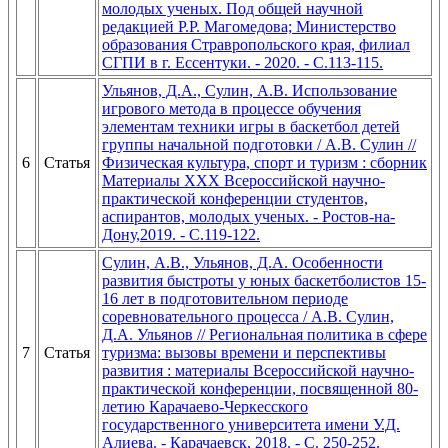
молодых ученых. Под общей научной
редакцией Р.Р. Магомедова; Министерство
образования Стравропольского края, филиал
СГПИ в г. Ессентуки. - 2020. - С.113-115.
Ульянов, Д.А., Сулин, А.В. Использование
игрового метода в процессе обучения
элементам техники игры в баскетбол детей
группы начальной подготовки / А.В. Сулин //
6
Статья
Физическая культура, спорт и туризм : сборник
Материалы XXX Всероссийской научно-
практической конференции студентов,
аспирантов, молодых ученых. - Ростов-на-
Дону,2019. - С.119-122.
Сулин, А.В., Ульянов, Д.А. Особенности
развития быстроты у юных баскетболистов 15-
16 лет в подготовительном периоде
соревновательного процесса / А.В. Сулин,
Д.А. Ульянов // Региональная политика в сфере
7
Статья
туризма: вызовы времени и перспективы
развития : материалы Всероссийской научно-
практической конференции, посвященной 80-
летию Карачаево-Черкесского
государственного университета имени У.Д.
Алиева. - Карачаевск, 2018. - С. 250-252.