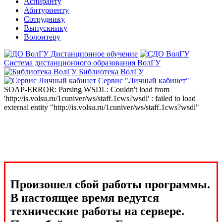
Аспиранту
Абитуриенту
Сотруднику
Выпускнику
Волонтеру
Дистанционное обучение
Система дистанционного образования ВолГУ
Библиотека ВолГУ
Сервис "Личный кабинет"
SOAP-ERROR: Parsing WSDL: Couldn't load from
'http://is.volsu.ru/1cuniver/ws/staff.1cws?wsdl' : failed to load
external entity "http://is.volsu.ru/1cuniver/ws/staff.1cws?wsdl"
Произошел сбой работы программы.
В настоящее время ведутся
технические работы на сервере.