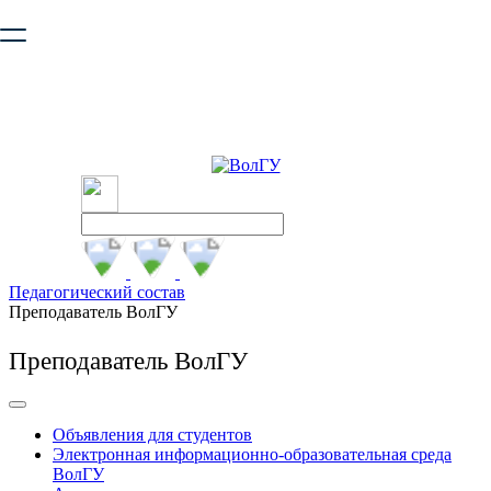
Ваш браузер устарел и не обеспечивает полноценную и
безопасную работу с сайтом. Пожалуйста
обновите браузер
,
чтобы улучшить взаимодействие с сайтом.
Педагогический состав
Преподаватель ВолГУ
Преподаватель ВолГУ
Объявления для студентов
Электронная информационно-образовательная среда
ВолГУ