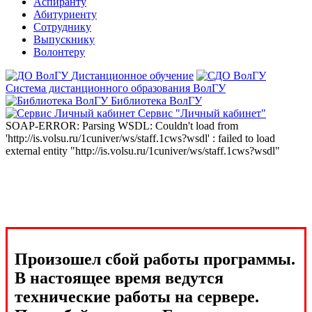
Аспиранту
Абитуриенту
Сотруднику
Выпускнику
Волонтеру
Дистанционное обучение
Система дистанционного образования ВолГУ
Библиотека ВолГУ
Сервис "Личный кабинет"
SOAP-ERROR: Parsing WSDL: Couldn't load from
'http://is.volsu.ru/1cuniver/ws/staff.1cws?wsdl' : failed to load
external entity "http://is.volsu.ru/1cuniver/ws/staff.1cws?wsdl"
Произошел сбой работы программы.
В настоящее время ведутся
технические работы на сервере.