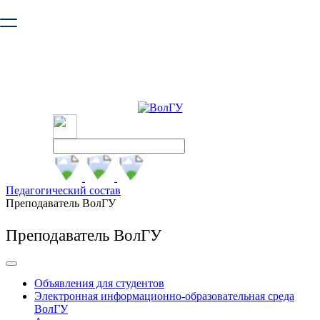
Ваш браузер устарел и не обеспечивает полноценную и
безопасную работу с сайтом. Пожалуйста
обновите браузер
,
чтобы улучшить взаимодействие с сайтом.
Педагогический состав
Преподаватель ВолГУ
Преподаватель ВолГУ
Объявления для студентов
Электронная информационно-образовательная среда
ВолГУ