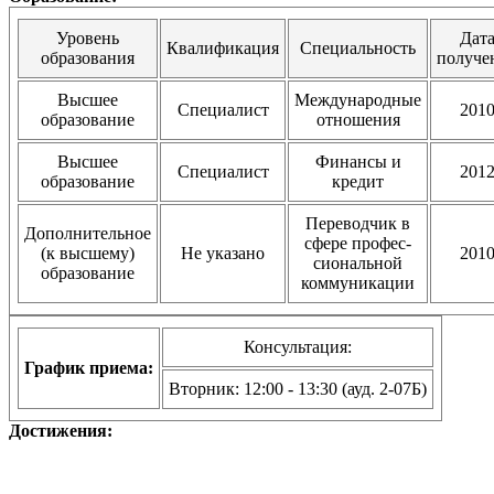
Уровень
Дат
Квалификация
Специальность
образования
получе
Высшее
Международные
Специалист
201
образование
отношения
Высшее
Финансы и
Специалист
201
образование
кредит
Переводчик в
Дополнительное
сфере профес-
(к высшему)
Не указано
201
сиональной
образование
коммуникации
Консультация:
График приема:
Вторник: 12:00 - 13:30 (ауд. 2-07Б)
Достижения: