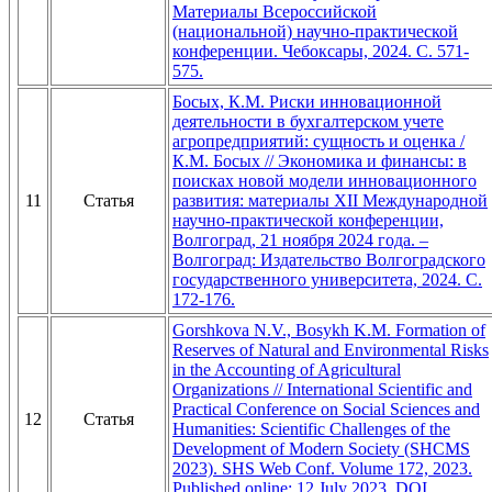
Материалы Всероссийской
(национальной) научно-практической
конференции. Чебоксары, 2024. С. 571-
575.
Босых, К.М. Риски инновационной
деятельности в бухгалтерском учете
агропредприятий: сущность и оценка /
К.М. Босых // Экономика и финансы: в
поисках новой модели инновационного
11
Статья
развития: материалы XII Международной
научно-практической конференции,
Волгоград, 21 ноября 2024 года. –
Волгоград: Издательство Волгоградского
государственного университета, 2024. С.
172-176.
Gorshkova N.V., Bosykh K.M. Formation of
Reserves of Natural and Environmental Risks
in the Accounting of Agricultural
Organizations // International Scientific and
Practical Conference on Social Sciences and
12
Статья
Humanities: Scientific Challenges of the
Development of Modern Society (SHCMS
2023). SHS Web Conf. Volume 172, 2023.
Published online: 12 July 2023. DOI