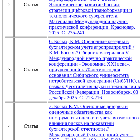
2
Статья
Экономическое развитие России:
стратегии цифровой трансформации и
технологического суверенитета.
Материалы Международной научно-
практической конференции. Краснодар,
2025. С. 235-240.
6. Босых, К.М. Оценочные резервы в
бухгалтерском учете агропредприятий /
К.М. Босых // Сборник материалов V
Международной научно-практической
конференции «Экономика XXI века»,
3
Статья
приуроченной к 70-летию со дня
основания Сибирского университета
потребительской кооперации (СибУПК), 
рамках Десятилетия науки и технологий в
Российской Федерации. Новосибирск, 03
декабря 2025. С. 213-216.
2. Босых К.М. Оценочные резервы и
оценочные обязательства как
инструменты оценки и учета возможного
влияния рисков на показатели
4
Статья
бухгалтерской отчетности //
Международный бухгалтерский учет. –