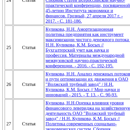
24
Статья
Сборник статей Всероссийской научно-
практической конференции, посвященной
45-летию Института экономики и
финансов. Грозный, 27 апреля 2017 г. -
2017. - С. 181-186.
Куликова, Н.Н. Амортизационная
политика предприятия как инструмент
максимизации чистого денежного потока 
Н.Н. Куликова, К.М. Босых //
25
Статья
Бухгалтерский учет как наука и
профессия. Материалы международной
межвузовской научно-практической
конференции. - 2016. - С. 192-195.
Куликова, Н.Н. Анализ денежных потоко
и пути оптимизации их движения в ОАО
26
Статья
"Волжский трубный завод" / Н.Н.
Куликова, К.М. Босых // Мир науки и
инноваций - 2015. - Т. 13. - С. 90-93.
Куликова, Н.Н.Оценка влияния уровня
финансового левериджа на хозяйственну
деятельность ОАО "Волжский трубный
завод" / Н.Н. Куликова, К.М. Босых //
27
Статья
Политика современных социально-
экономических систем. Сборник