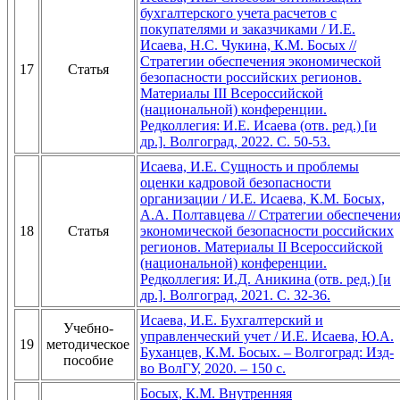
бухгалтерского учета расчетов с
покупателями и заказчиками / И.Е.
Исаева, Н.С. Чукина, К.М. Босых //
Стратегии обеспечения экономической
17
Статья
безопасности российских регионов.
Материалы III Всероссийской
(национальной) конференции.
Редколлегия: И.Е. Исаева (отв. ред.) [и
др.]. Волгоград, 2022. С. 50-53.
Исаева, И.Е. Сущность и проблемы
оценки кадровой безопасности
организации / И.Е. Исаева, К.М. Босых,
А.А. Полтавцева // Стратегии обеспечени
18
Статья
экономической безопасности российских
регионов. Материалы II Всероссийской
(национальной) конференции.
Редколлегия: И.Д. Аникина (отв. ред.) [и
др.]. Волгоград, 2021. С. 32-36.
Исаева, И.Е. Бухгалтерский и
Учебно-
управленческий учет / И.Е. Исаева, Ю.А.
19
методическое
Буханцев, К.М. Босых. – Волгоград: Изд-
пособие
во ВолГУ, 2020. – 150 с.
Босых, К.М. Внутренняя