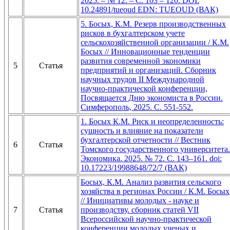
2025. – № 12. – С. 103 – 120. DOI:
10.24891/tueoud EDN: TUEOUD (ВАК)
5. Босых, К.М. Резерв производственных
рисков в бухгалтерском учете
сельскохозяйственной организации / К.М.
Босых // Инновационные тенденции
развития современной экономики
5
Статья
предприятий и организаций. Сборник
научных трудов II Международной
научно-практической конференции,
Посвящается Дню экономиста в России.
Симферополь, 2025. С. 551-552.
1. Босых К.М. Риск и неопределенность:
сущность и влияние на показатели
бухгалтерской отчетности // Вестник
6
Статья
Томского государственного университета.
Экономика. 2025. № 72. С. 143–161. doi:
10.17223/19988648/72/7 (ВАК)
Босых, К.М. Анализ развития сельского
хозяйства в регионах России / К.М. Босых
// Инициативы молодых - науке и
7
Статья
производству. сборник статей VII
Всероссийской научно-практической
конференции молодых ученых и