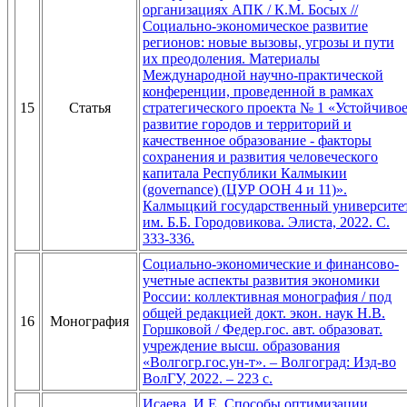
организациях АПК / К.М. Босых //
Социально-экономическое развитие
регионов: новые вызовы, угрозы и пути
их преодоления. Материалы
Международной научно-практической
конференции, проведенной в рамках
15
Статья
стратегического проекта № 1 «Устойчиво
развитие городов и территорий и
качественное образование - факторы
сохранения и развития человеческого
капитала Республики Калмыкии
(governance) (ЦУР ООН 4 и 11)».
Калмыцкий государственный университе
им. Б.Б. Городовикова. Элиста, 2022. С.
333-336.
Социально-экономические и финансово-
учетные аспекты развития экономики
России: коллективная монография / под
общей редакцией докт. экон. наук Н.В.
16
Монография
Горшковой / Федер.гос. авт. образоват.
учреждение высш. образования
«Волгогр.гос.ун-т». – Волгоград: Изд-во
ВолГУ, 2022. – 223 с.
Исаева, И.Е. Способы оптимизации