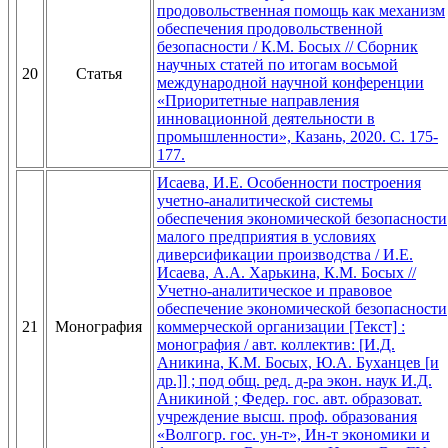
продовольственная помощь как механизм
обеспечения продовольственной
безопасности / К.М. Босых // Сборник
научных статей по итогам восьмой
20
Статья
международной научной конференции
«Приоритетные направления
инновационной деятельности в
промышленности», Казань, 2020. С. 175-
177.
Исаева, И.Е. Особенности построения
учетно-аналитической системы
обеспечения экономической безопасности
малого предприятия в условиях
диверсификации производства / И.Е.
Исаева, А.А. Харькина, К.М. Босых //
Учетно-аналитическое и правовое
обеспечение экономической безопасности
21
Монография
коммерческой организации [Текст] :
монография / авт. коллектив: [И.Д.
Аникина, К.М. Босых, Ю.А. Буханцев [и
др.]] ; под общ. ред. д-ра экон. наук И.Д.
Аникиной ; Федер. гос. авт. образоват.
учреждение высш. проф. образования
«Волгогр. гос. ун-т», Ин-т экономики и