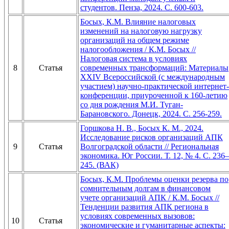
студентов. Пенза, 2024. С. 600-603.
Босых, К.М. Влияние налоговых
изменений на налоговую нагрузку
организаций на общем режиме
налогообложения / К.М. Босых //
Налоговая система в условиях
8
Статья
современных трансформаций: Материалы
XXIV Всероссийской (с международным
участием) научно-практической интернет-
конференции, приуроченной к 160-летию
со дня рождения М.И. Туган-
Барановского. Донецк, 2024. С. 256-259.
Горшкова Н. В., Босых К. М., 2024.
Исследование рисков организаций АПК
9
Статья
Волгоградской области // Региональная
экономика. Юг России. Т. 12, № 4. С. 236–
245. (ВАК)
Босых, К.М. Проблемы оценки резерва по
сомнительным долгам в финансовом
учете организаций АПК / К.М. Босых //
Тенденции развития АПК региона в
условиях современных вызовов:
10
Статья
экономические и гуманитарные аспекты: