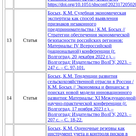
https://doi.org/10.1051/shsconf/20231720502
Босых, К.М. Судебная экономическая
экспертиза как способ выявления
признаков незаконного
предпринимательства / К.М. Босых //
Стратегии обеспечения экономической
13
Статья
безопасности российских регионов:
Материалы: IV Всероссийской
(национальной) конференции (г.
Волгоград, 20 декабря 2022 г.). –
Волгоград: Издательство ВолГУ, 2023. –
247 с. – С. 97-101.
Босых, К.М. Тенденции развития
сельскохозяйственной отрасли в России /
К.М. Босых // Экономика и финансы: в
поисках новой модели инновационного
14
Статья
развития: Материалы: ХI Международной
научно-практической конференции (г.
Волгоград, 17 ноября 2023 г.). –
Волгоград: Издательство ВолГУ, 2023. –
207 с. – С. 18-22.
Босых, К.М. Оценочные резервы как
инструмент учета и контроля рисков в