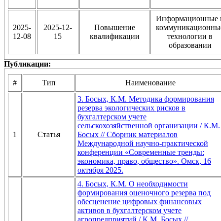
Информационные 
2025-
2025-12-
Повышение
коммуникационны
12-08
15
квалификации
технологии в
образовании
Публикации:
#
Тип
Наименование
3. Босых, К.М. Методика формирования
резерва экологических рисков в
бухгалтерском учете
сельскохозяйственной организации / К.М.
1
Статья
Босых // Сборник материалов
Международной научно-практической
конференции «Современные тренды:
экономика, право, общество». Омск, 16
октября 2025.
4. Босых, К.М. О необходимости
формирования оценочного резерва под
обесценение цифровых финансовых
активов в бухгалтерском учете
агропредприятий / К.М. Босых //