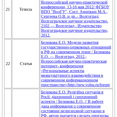
Всероссийской научно-практической
конференции, 13-16 мая 2012/ ФГБОУ
21
Тезисы
ВПО "ВолГУ", Сост. Анипкин М.А.,
Сергеева О.В. и др..- Волгоград:
Волгоградское научное издательство.
2102 — Волгоград : Издательство
Волгоградское научное издательство,
2012.
Беликова Е.О. Модели развития
государственно-церковных отношений
в РФ на современном этапе / Беликова
Е.О. — Волгоград, 2012.;
Всероссийская научно-практическая
22
Статья
интернет- конференция
«Региональные аспекты
межкультурного взаимодействия в
современном информационном
пространстве»/http://new.volsu.ru/forum
Беликова Е.О. Релігійна ситуація в
Росії: діахронний і синхронний
аспекти / Беликова Е.О. // В работе
дана информация о современном
состоянии религиозной ситуации в
РФ, автор пытается сделать прогнозы