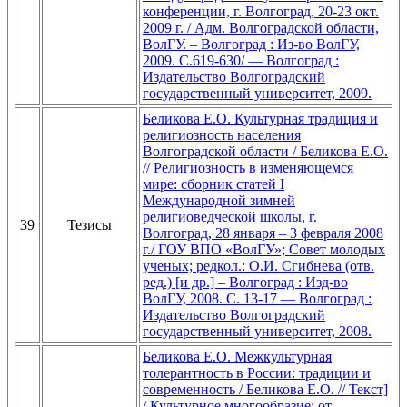
конференции, г. Волгоград, 20-23 окт.
2009 г. / Адм. Волгоградской области,
ВолГУ. – Волгоград : Из-во ВолГУ,
2009. C.619-630/ — Волгоград :
Издательство Волгоградский
государственный университет, 2009.
Беликова Е.О. Культурная традиция и
религиозность населения
Волгоградской области / Беликова Е.О.
// Религиозность в изменяющемся
мире: сборник статей I
Международной зимней
религиоведческой школы, г.
39
Тезисы
Волгоград, 28 января – 3 февраля 2008
г./ ГОУ ВПО «ВолГУ»; Совет молодых
ученых; редкол.: О.И. Сгибнева (отв.
ред.) [и др.] – Волгоград : Изд-во
ВолГУ, 2008. С. 13-17 — Волгоград :
Издательство Волгоградский
государственный университет, 2008.
Беликова Е.О. Межкультурная
толерантность в России: традиции и
современность / Беликова Е.О. // Текст]
/ Культурное многообразие: от