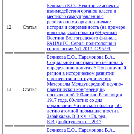
Беликова Е.О., Некоторые аспекты
взаимодействия органов власти и
местного самоуправления с
религиозными организациями:
12
Статья
история и современность (на примере
волгоградской области)//Научный
Вестник Волгоградского филиала
РАНХиГС. Серия: политология и
социология» №1 2017. С.95-99.
Беликова Е.О., Парамонова В.А.,
Социальное пространство региона: к
определению понятия // Пограничный
регион в историческом развитии
партнерство и сотрудничество:
Материалы Международной научно-
13
Статья
практической конференции,
посвященной 100-летию Революции
1917 года, 80-летию со дня
образования Читинской области, 50-
летию атомной промышленности в
Забайкалье. В 3-х ч. / Гл. ред.
Е.В.Дроботушенко. – 2017
Беликова Е.О., Парамонова В.А.,