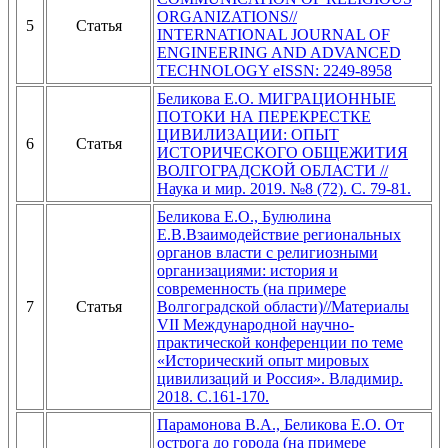
ORGANIZATIONS//
5
Статья
INTERNATIONAL JOURNAL OF
ENGINEERING AND ADVANCED
TECHNOLOGY eISSN: 2249-8958
Беликова Е.О. МИГРАЦИОННЫЕ
ПОТОКИ НА ПЕРЕКРЕСТКЕ
ЦИВИЛИЗАЦИИ: ОПЫТ
6
Статья
ИСТОРИЧЕСКОГО ОБЩЕЖИТИЯ
ВОЛГОГРАДСКОЙ ОБЛАСТИ //
Наука и мир. 2019. №8 (72). С. 79-81.
Беликова Е.О., Булюлина
Е.В.Взаимодействие региональных
органов власти с религиозными
организациями: история и
современность (на примере
7
Статья
Волгоградской области)//Материалы
VII Международной научно-
практической конференции по теме
«Исторический опыт мировых
цивилизаций и Россия». Владимир.
2018. С.161-170.
Парамонова В.А., Беликова Е.О. От
острога до города (на примере