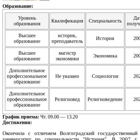
Образование:
Уровень
Да
Квалификация
Специальность
образования
получ
Высшее
историк,
История
20
образование
преподаватель
Высшее
магистр
Экономика
20
образование
экономики
Дополнительное
профессиональное
Не указано
Социология
20
образование
Дополнительное
профессиональное
Религиовед
Религиоведение
20
образование
График приема:
Чт. 09.00 — 13.20
Достижения:
Окончила с отличием Волгоградский государственный
университет по специальности "История". В 2007 г.