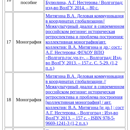
пособие
Булюлина, А.Г. Нестерова / Волгоград:
изд-во ВолГУ, 2014. – 80 с.
Митягина В.А. Деловая коммуникация
в координатах глобализации//
Межкультурный диалог в современном
российском регионе: историческая
ретроспектива и проблема построения:
17
Монография
коллективная монография/авт.
коллектив: В.А. Митягина и др.; сост.:
А.Г. Нестерова; ФГАОУ ВПО
«Волгогр.гос.ун-т». – Волгоград: Изд-
во ВолГУ, 2013. – 157.с. С. 5-29. (1,2
п.л.)
Митягина В.А. Деловая коммуникация
в координатах глобализации //
Межкультурный диалог в современном
российском регионе: историческая
ретроспектива и проблема построения
18
Монография
[коллективная монография] / авт.
коллектив: В.А. Митягина [и др.] ; сост
А.Г. Нестерова. - Волгоград : Изд-во
ВолГУ, 2013. – 157 с. - ISBN 978-5-
9669-1241-3 (1,2 п.л.)