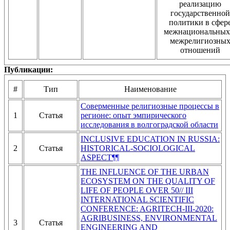
реализацию
государственной
политики в сфер
межнациональных
межрелигиозны
отношений
Публикации:
#
Тип
Наименование
Соверменные религиозные процессы в
1
Статья
регионе: опыт эмпирического
исследования в волгоградской области
INCLUSIVE EDUCATION IN RUSSIA:
2
Статья
HISTORICAL-SOCIOLOGICAL
ASPECT¶¶
THE INFLUENCE OF THE URBAN
ECOSYSTEM ON THE QUALITY OF
LIFE OF PEOPLE OVER 50// III
INTERNATIONAL SCIENTIFIC
CONFERENCE: AGRITECH-III-2020:
AGRIBUSINESS, ENVIRONMENTAL
3
Статья
ENGINEERING AND