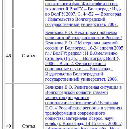
политологии фак. Философии и соц.
технологий ВолГУ. – Волгоград : Изд-
во ВолГУ, 2007. С. 44-52 — Волгоград
: Издательство Волгоградский
государственный университет, 2007.
Беликова Е.О. Некоторые проблемы
религиозной толерантности в России /
Беликова Е.О. // Материалы научной
сессии (г. Волгоград, 18-24 апреля 2005
г.) / ВолГУ; редкол.: Н.В.Омельченко
48
Статья
(отв. ред.) [и др.] – Волгоград: ВолГУ,
2006. - Вып. 2. Философские и
социальные науки. — Волгоград :
Издательство Волгоградский
государственный университет, 2006.
Беликова Е.О. Религиозная ситуация в
Волгоградской области глазами
экспертов (по данным
социологического отчета) / Беликова
Е.О. // Российские регионы в условиях
трансформации современного
общества: материалы Всерос. науч.
конф. (г. Волгоград, 14-15 сент. 2006 г.)
49
Статья
/ Администрация Волгогр. обл., Ин-т