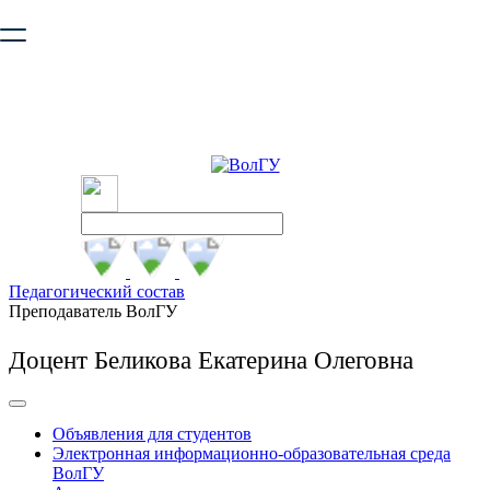
Ваш браузер устарел и не обеспечивает полноценную и
безопасную работу с сайтом. Пожалуйста
обновите браузер
,
чтобы улучшить взаимодействие с сайтом.
Педагогический состав
Преподаватель ВолГУ
Доцент Беликова Екатерина Олеговна
Объявления для студентов
Электронная информационно-образовательная среда
ВолГУ