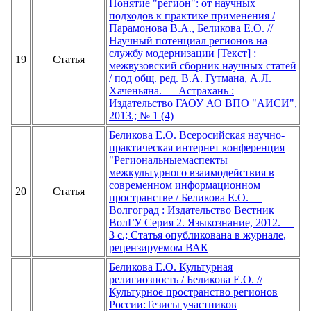
Понятие "регион": от научных
подходов к практике применения /
Парамонова В.А., Беликова Е.О. //
Научный потенциал регионов на
службу модернизации [Текст] :
19
Статья
межвузовский сборник научных статей
/ под общ. ред. В.А. Гутмана, А.Л.
Хаченьяна. — Астрахань :
Издательство ГАОУ АО ВПО "АИСИ",
2013.; № 1 (4)
Беликова Е.О. Всеросийская научно-
практическая интернет конференция
"Региональныемаспекты
межкультурного взаимодействия в
современном информационном
20
Статья
пространстве / Беликова Е.О. —
Волгоград : Издательство Вестник
ВолГУ Серия 2. Языкознание, 2012. —
3 с.; Статья опубликована в журнале,
рецензируемом ВАК
Беликова Е.О. Культурная
религиозность / Беликова Е.О. //
Культурное пространство регионов
России:Тезисы участников