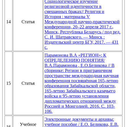
Социологическое изучение
религиозной идентичности в
смешанных браках// Религия и
История : материалы V
14
Статья
Международной научно-практической
конференции, 20–22 апреля 2017 г.,
Минск, Республика Беларусь / под ред.
С. И. Шатравского. — Минск :
Издательский центр БГУ, 2017. — 431
с.
Парамонова В.А «РЕГИОН»: К
ОПРЕДЕЛЕНИЮ ПОНЯТИЯ/
В.А.Парамонова , Е.О.Беликова // В
сборнике: Регион в приграничном
пространстве международная научная
конференция посвящённая 165-летию
15
Статья
образования Забайкальской области,
165-летию Забайкальского казачьего
войска и 95-летию установления
дипломатических отношений между
Россией и Монголией. 2016. С. 103-
106.
Электронные документы и архивы:
Учебное
учебное пособие / Е.О. Беликова, Е.В.
16