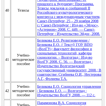
прошлого к будущему: Программа.
Тезисы докладов и сообщений II
40
Тезисы
Российского культурологического
конгресса с международным участием,
Санкт-Петербург, 25 – 29 ноября 2008
г./ Санкт-Петербург : Изд-во «Эйдос»,
«Астерион» 2008. С. 449. — Санкт-
Петербург : Издательство Эйдос, 2008.
Беликова Е.О. Религиоведение /
Беликова Е.О. // Текст]/ ГОУ ВПО
«ВолГУ»; факультет философии и
социальных технологий, кафедра
Учебно-
социологии. – Волгоград : Изд-во
41
методическое
ВолГУ, 2008. С. 56. — Волгоград :
пособие
Издательство Волгоградский
государственный университет, 2008.; В
соавторстве: Сгибнева О.И., Нестерова
А.Г., Фолиева Т.А.
Учебно-
Беликова Е.О. Социология управления
42
методическое
/ Беликова Е.О. — Волгоград :
пособие
Издательство ВолГУ, 2008. — 112 с.
Парамонова В.А. Социология
Учебно-