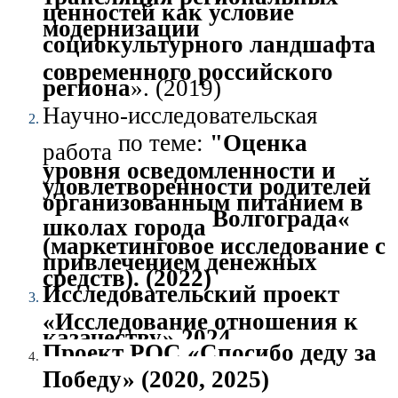
ценностей как условие
модернизации
социокультурного
ландшафта
современного российского
региона
». (2019)
Научно-исследовательская
по теме:
"Оценка
работа
уровня осведомленности и
удовлетворенности родителей
организованным питанием в
Волгограда«
школах города
(маркетинговое исследование с
привлечением денежных
средств). (2022)
Исследовательский проект
«Исследование отношения к
казачеству» 2024
Проект РОС «Спосибо деду за
Победу» (2020, 2025)