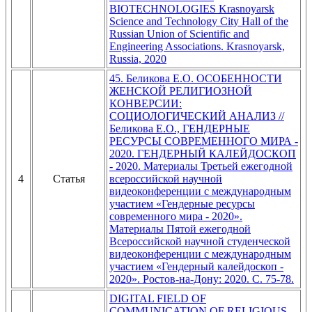
BIOTECHNOLOGIES Krasnoyarsk
Science and Technology City Hall of the
Russian Union of Scientific and
Engineering Associations. Krasnoyarsk,
Russia, 2020
45. Беликова Е.О. ОСОБЕННОСТИ
ЖЕНСКОЙ РЕЛИГИОЗНОЙ
КОНВЕРСИИ:
СОЦИОЛОГИЧЕСКИЙ АНАЛИЗ //
Беликова Е.О., ГЕНДЕРНЫЕ
РЕСУРСЫ СОВРЕМЕННОГО МИРА -
2020. ГЕНДЕРНЫЙ КАЛЕЙДОСКОП
- 2020. Материалы Третьей ежегодной
4
Статья
всероссийской научной
видеоконференции с международным
участием «Гендерные ресурсы
современного мира - 2020».
Материалы Пятой ежегодной
Всероссийской научной студенческой
видеоконференции с международным
участием «Гендерный калейдоскоп -
2020». Ростов-на-Дону: 2020. С. 75-78.
DIGITAL FIELD OF
COMMUNICATION OF RELIGIOUS