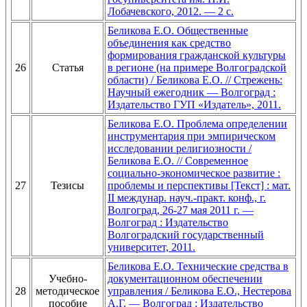
Лобачевского, 2012. — 2 с.
Беликова Е.О. Общественные
объединения как средство
формирования гражданской культуры
26
Статья
в регионе (на примере Волгоградской
области) / Беликова Е.О. // Стрежень:
Научный ежегодник — Волгоград :
Издательство ГУП «Издатель», 2011.
Беликова Е.О. Проблема определении
инструментария при эмпирическом
исследовании религиозности /
Беликова Е.О. // Современное
социально-экономическое развитие :
27
Тезисы
проблемы и перспективы [Текст] : мат.
II междунар. науч.-практ. конф., г.
Волгоград, 26-27 мая 2011 г. —
Волгоград : Издательство
Волгоградский государственный
университет, 2011.
Беликова Е.О. Технические средства в
Учебно-
документационном обеспечении
28
методическое
управления / Беликова Е.О., Нестерова
пособие
А.Г. — Волгоград : Издательство