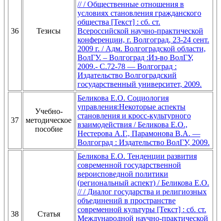
// / Общественные отношения в
условиях становления гражданского
общества [Текст] : сб. ст.
36
Тезисы
Всероссийской научно-практической
конференции, г. Волгоград, 23-24 сент.
2009 г. / Адм. Волгоградской области,
ВолГУ. – Волгоград :Из-во ВолГУ,
2009.- С.72-78 — Волгоград :
Издательство Волгоградский
государственный университет, 2009.
Беликова Е.О. Социология
управления:Некоторые аспекты
Учебно-
становления и кросс-культурного
37
методическое
взаимодействия / Беликова Е.О.,
пособие
Нестерова А.Г., Парамонова В.А. —
Волгоград : Издательство ВолГУ, 2009.
Беликова Е.О. Тенденции развития
современной государственной
вероисповедной политики
(региональный аспект) / Беликова Е.О.
// / Диалог государства и религиозных
объединений в пространстве
современной культуры [Текст] : сб. ст.
38
Статья
Международной научно-практической