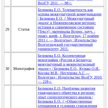
ВолГУ, 2011. — 88 с.
Беликова Е.О. Толерантность как
основа межкультурной коммуникации
/ Беликова Е.О. // Межкультурный
диалог в Нижневолжском регионе:
история и современное состояние
29
Статья
[Текст] : материалы Всерос. науч. -
практ. конф., г. Волгоград, 17 ноября
2011 г. — Волгоград : Издательство
Волгоградский государственный
университет, 2011.
Беликова Е.О. Коллективная
монография «Россия и Беларусь:
межультурный и межрелигиозный
30
Монография
диалог» / Беликова Е.О., Кулько О.И.,
Косова М.В., Нестерова А.Г. —
Волгоград : Издательство ВолГУ, 2010.
— 228 с.
Беликова Е.О. Проблемы развития
гражданского общества в регионе:
опыт социологического анализа /
Беликова Е.О. // «Общественные
отношения в условиях становления