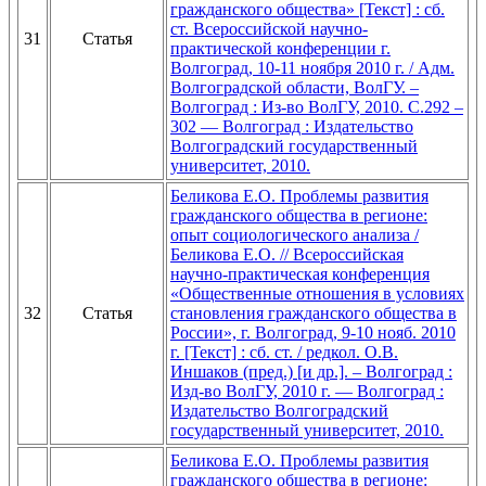
гражданского общества» [Текст] : сб.
ст. Всероссийской научно-
31
Статья
практической конференции г.
Волгоград, 10-11 ноября 2010 г. / Адм.
Волгоградской области, ВолГУ. –
Волгоград : Из-во ВолГУ, 2010. C.292 –
302 — Волгоград : Издательство
Волгоградский государственный
университет, 2010.
Беликова Е.О. Проблемы развития
гражданского общества в регионе:
опыт социологического анализа /
Беликова Е.О. // Всероссийская
научно-практическая конференция
«Общественные отношения в условиях
32
Статья
становления гражданского общества в
России», г. Волгоград, 9-10 нояб. 2010
г. [Текст] : сб. ст. / редкол. О.В.
Иншаков (пред.) [и др.]. – Волгоград :
Изд-во ВолГУ, 2010 г. — Волгоград :
Издательство Волгоградский
государственный университет, 2010.
Беликова Е.О. Проблемы развития
гражданского общества в регионе: