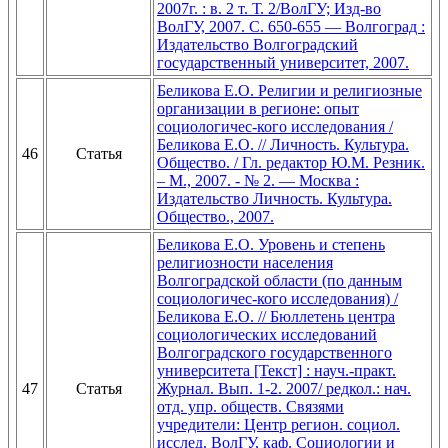
2007г. : в. 2 т. Т. 2/ВолГУ; Изд-во
ВолГУ, 2007. С. 650-655 — Волгоград :
Издательство Волгоградский
государственный университет, 2007.
Беликова Е.О. Религии и религиозные
организации в регионе: опыт
социологичес-кого исследования /
Беликова Е.О. // Личность. Культура.
46
Статья
Общество. / Гл. редактор Ю.М. Резник.
– М., 2007. - № 2. — Москва :
Издательство Личность. Культура.
Общество., 2007.
Беликова Е.О. Уровень и степень
религиозности населения
Волгоградской области (по данным
социологичес-кого исследования) /
Беликова Е.О. // Бюллетень центра
социологических исследований
Волгоградского государственного
университета [Текст] : науч.-практ.
47
Статья
Журнал. Вып. 1-2. 2007/ редкол.: нач.
отд. упр. обществ. Связями
учредители: Центр регион. социол.
исслед. ВолГУ, каф. Социологии и