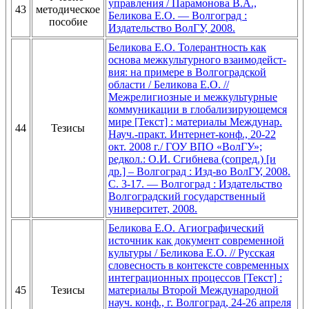
управления / Парамонова В.А.,
43
методическое
Беликова Е.О. — Волгоград :
пособие
Издательство ВолГУ, 2008.
Беликова Е.О. Толерантность как
основа межкультурного взаимодейст-
вия: на примере в Волгоградской
области / Беликова Е.О. //
Межрелигиозные и межкультурные
коммуникации в глобализирующемся
мире [Текст] : материалы Междунар.
44
Тезисы
Науч.-практ. Интернет-конф., 20-22
окт. 2008 г./ ГОУ ВПО «ВолГУ»;
редкол.: О.И. Сгибнева (сопред.) [и
др.] – Волгоград : Изд-во ВолГУ, 2008.
С. 3-17. — Волгоград : Издательство
Волгоградский государственный
университет, 2008.
Беликова Е.О. Агиографический
источник как документ современной
культуры / Беликова Е.О. // Русская
словесность в контексте современных
интеграционных процессов [Текст] :
45
Тезисы
материалы Второй Международной
науч. конф., г. Волгоград, 24-26 апреля