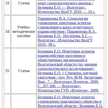
33
Статья
опыт социологического анализа /
Беликова Е.О. — Волгоград :
Издательство ВолГУ, 2010. — 10 с.
Парамонова В.А. Социология
управления: некоторые аспекты
Учебно-
становления и кросс-культурного
34
методическое
взаимодействия / Парамонова В.А.,
пособие
Беликова Е.О., Нестерова А.Г. —
Волгоград : Издательство ВолГУ,
2010.; 98 с.
Беликова Е.О. Некоторые аспекты
взаимодействие населения и
общественных организаций в
Волгоградской области (по данным
социологического исследования) /
35
Статья
Беликова Е.О. // Стрежень: научный
ежегодник / под. Ред. М,М, Загорулько,
Вып. 7. – Волгоград: Издатель, 2009.
С. 297-300. — Волгоград :
Издательство ГУП «Издатель», 2009.
Беликова Е.О. Некоторые аспекты
становления гражданского общества в
Волгоградской области / Беликова Е.О.