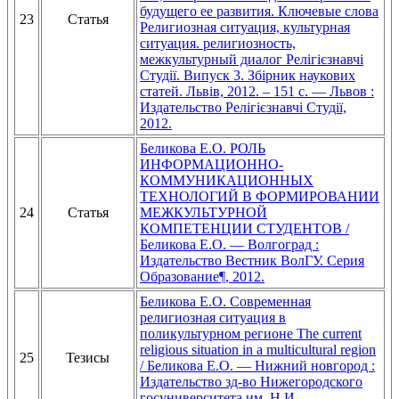
будущего ее развития. Ключевые слова
23
Статья
Религиозная ситуация, культурная
ситуация. религиозность,
межкультурный диалог Релігієзнавчі
Студії. Випуск 3. Збірник наукових
статей. Львів, 2012. – 151 с. — Львов :
Издательство Релігієзнавчі Студії,
2012.
Беликова Е.О. РОЛЬ
ИНФОРМАЦИОННО-
КОММУНИКАЦИОННЫХ
ТЕХНОЛОГИЙ В ФОРМИРОВАНИИ
24
Статья
МЕЖКУЛЬТУРНОЙ
КОМПЕТЕНЦИИ СТУДЕНТОВ /
Беликова Е.О. — Волгоград :
Издательство Вестник ВолГУ. Серия
Образование¶, 2012.
Беликова Е.О. Современная
религиозная ситуация в
поликультурном регионе The current
religious situation in a multicultural region
25
Тезисы
/ Беликова Е.О. — Нижний новгород :
Издательство зд-во Нижегородского
госуниверситета им. Н.И.