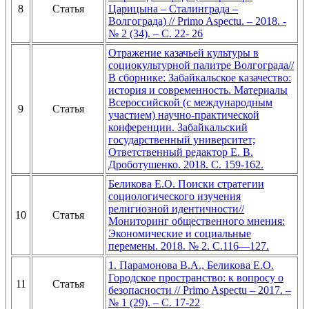
8
Статья
Царицына – Сталинграда –
Волгограда) // Primo Aspectu. – 2018. -
№ 2 (34). – С. 22- 26
Отражение казачьей культуры в
социокультурной палитре Волгограда//
В сборнике: Забайкальское казачество:
история и современность. Материалы
Всероссийской (с международным
9
Статья
участием) научно-практической
конференции. Забайкальский
государственный университет;
Ответственный редактор Е. В.
Дроботушенко. 2018. С. 159-162.
Беликова Е.О. Поиски стратегии
социологического изучения
религиозной идентичности//
10
Статья
Мониторинг общественного мнения:
Экономические и социальные
перемены. 2018. № 2. С.116—127.
1. Парамонова В.А., Беликова Е.О.
Городское пространство: к вопросу о
11
Статья
безопасности // Primo Aspectu – 2017. –
№ 1 (29). – С. 17-22