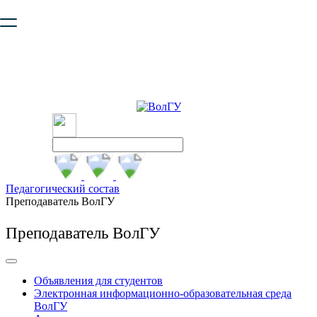
Ваш браузер устарел и не обеспечивает полноценную и
безопасную работу с сайтом. Пожалуйста
обновите браузер
,
чтобы улучшить взаимодействие с сайтом.
Педагогический состав
Преподаватель ВолГУ
Преподаватель ВолГУ
Объявления для студентов
Электронная информационно-образовательная среда
ВолГУ