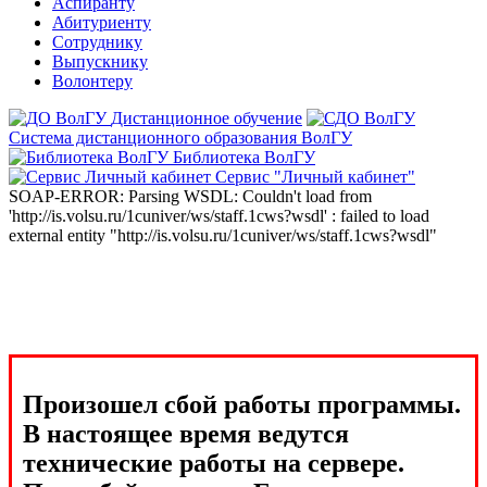
Аспиранту
Абитуриенту
Сотруднику
Выпускнику
Волонтеру
Дистанционное обучение
Система дистанционного образования ВолГУ
Библиотека ВолГУ
Сервис "Личный кабинет"
SOAP-ERROR: Parsing WSDL: Couldn't load from
'http://is.volsu.ru/1cuniver/ws/staff.1cws?wsdl' : failed to load
external entity "http://is.volsu.ru/1cuniver/ws/staff.1cws?wsdl"
Произошел сбой работы программы.
В настоящее время ведутся
технические работы на сервере.