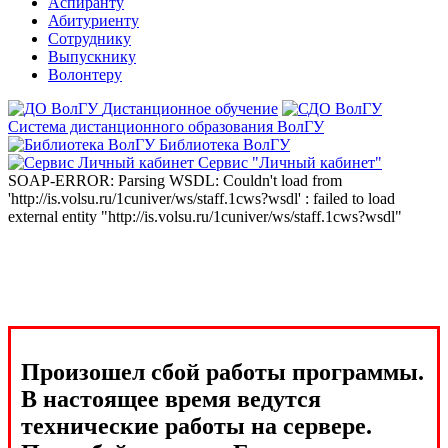
Аспиранту
Абитуриенту
Сотруднику
Выпускнику
Волонтеру
Дистанционное обучение
Система дистанционного образования ВолГУ
Библиотека ВолГУ
Сервис "Личный кабинет"
SOAP-ERROR: Parsing WSDL: Couldn't load from
'http://is.volsu.ru/1cuniver/ws/staff.1cws?wsdl' : failed to load
external entity "http://is.volsu.ru/1cuniver/ws/staff.1cws?wsdl"
Произошел сбой работы программы.
В настоящее время ведутся
технические работы на сервере.