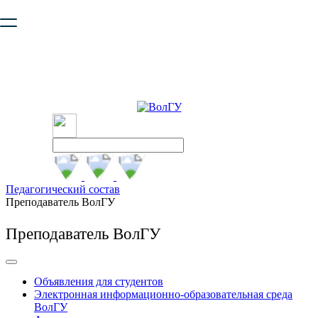
Ваш браузер устарел и не обеспечивает полноценную и
безопасную работу с сайтом. Пожалуйста
обновите браузер
,
чтобы улучшить взаимодействие с сайтом.
Педагогический состав
Преподаватель ВолГУ
Преподаватель ВолГУ
Объявления для студентов
Электронная информационно-образовательная среда
ВолГУ