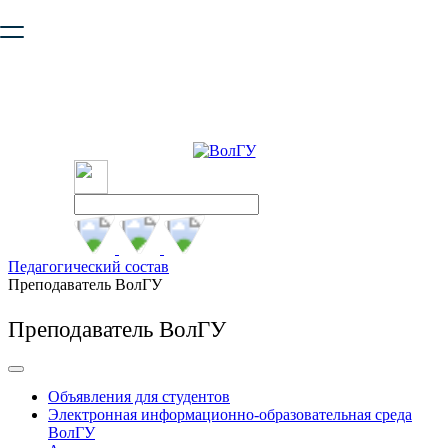
Ваш браузер устарел и не обеспечивает полноценную и
безопасную работу с сайтом. Пожалуйста
обновите браузер
,
чтобы улучшить взаимодействие с сайтом.
Педагогический состав
Преподаватель ВолГУ
Преподаватель ВолГУ
Объявления для студентов
Электронная информационно-образовательная среда
ВолГУ