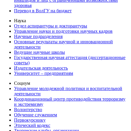
инвалидов и лиц с ограниченными возможностями
здоровья
Перевод в ВолГУ на бюджет
Наука
Отдел аспирантуры и докторантуры
Управление науки и подготовки научных кадров
Научные подразделения
Основные результаты научной и инновационной
деятельности
Ведущие научные школы
Государственная научная аттестация (диссертационные
советы)
Издательская деятельность
Университет – предприятиям
Социум
Управление молодежной политики и воспитательной
деятельности
Координационный центр противодействия терроризму
и экстремизму
Волонтерство
Обучение служением
Первокурснику
Этический кодекс
Творческие клубы, организации