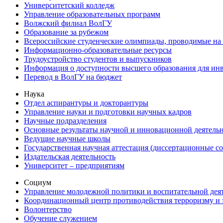
Университетский колледж
Управление образовательных программ
Волжский филиал ВолГУ
Образование за рубежом
Всероссийские студенческие олимпиады, проводимые на
Информационно-образовательные ресурсы
Трудоустройство студентов и выпускников
Информация о доступности высшего образования для ин
Перевод в ВолГУ на бюджет
Наука
Отдел аспирантуры и докторантуры
Управление науки и подготовки научных кадров
Научные подразделения
Основные результаты научной и инновационной деятель
Ведущие научные школы
Государственная научная аттестация (диссертационные с
Издательская деятельность
Университет – предприятиям
Социум
Управление молодежной политики и воспитательной дея
Координационный центр противодействия терроризму и 
Волонтерство
Обучение служением