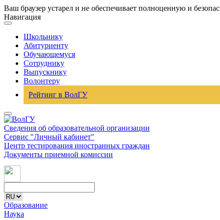
Ваш браузер устарел и не обеспечивает полноценную и безопа
Навигация
Школьнику
Абитуриенту
Обучающемуся
Сотруднику
Выпускнику
Волонтеру
Рейтинг в ВолГУ
Сведения об образовательной организации
Сервис "Личный кабинет"
Центр тестирования иностранных граждан
Документы приемной комиссии
Образование
Наука