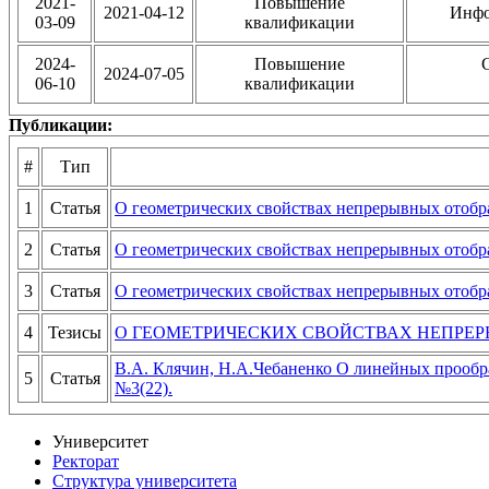
2021-
Повышение
2021-04-12
Инфо
03-09
квалификации
2024-
Повышение
2024-07-05
06-10
квалификации
Публикации:
#
Тип
1
Статья
О геометрических свойствах непрерывных отоб
2
Статья
О геометрических свойствах непрерывных отоб
3
Статья
О геометрических свойствах непрерывных отоб
4
Тезисы
О ГЕОМЕТРИЧЕСКИХ СВОЙСТВАХ НЕПРЕ
В.А. Клячин, Н.А.Чебаненко О линейных прообр
5
Статья
№3(22).
Университет
Ректорат
Структура университета