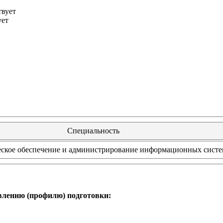
твует
ует
Специальность
ское обеспечение и администрирование информационных сист
влению (профилю) подготовки: