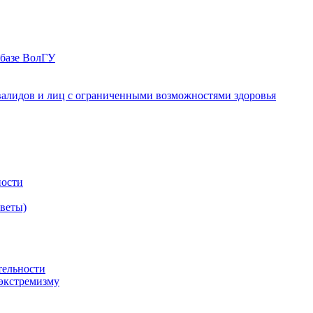
 базе ВолГУ
валидов и лиц с ограниченными возможностями здоровья
ности
оветы)
тельности
экстремизму