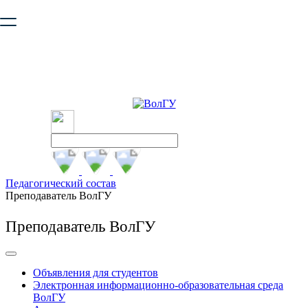
Ваш браузер устарел и не обеспечивает полноценную и
безопасную работу с сайтом. Пожалуйста
обновите браузер
,
чтобы улучшить взаимодействие с сайтом.
Педагогический состав
Преподаватель ВолГУ
Преподаватель ВолГУ
Объявления для студентов
Электронная информационно-образовательная среда
ВолГУ