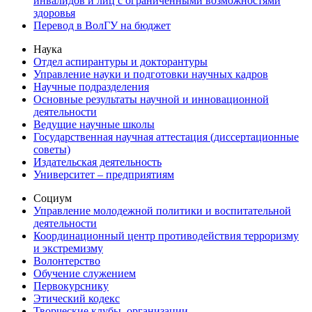
инвалидов и лиц с ограниченными возможностями
здоровья
Перевод в ВолГУ на бюджет
Наука
Отдел аспирантуры и докторантуры
Управление науки и подготовки научных кадров
Научные подразделения
Основные результаты научной и инновационной
деятельности
Ведущие научные школы
Государственная научная аттестация (диссертационные
советы)
Издательская деятельность
Университет – предприятиям
Социум
Управление молодежной политики и воспитательной
деятельности
Координационный центр противодействия терроризму
и экстремизму
Волонтерство
Обучение служением
Первокурснику
Этический кодекс
Творческие клубы, организации