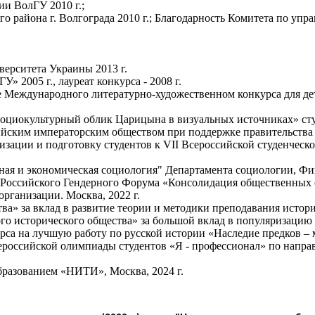
и ВолГУ 2010 г.;
о района г. Волгограда 2010 г.; Благодарность Комитета по у
ерситета Украины 2013 г.
 2005 г., лауреат конкурса - 2008 г.
 Международного литературно-художественном конкурса для дете
Социокультурный облик Царицына в визуальных источниках» ст
ским императорским обществом при поддержке правительства РФ
ации и подготовку студентов к VII Всероссийской студенческо
ая и экономическая социология" Департамента социологии, Фи
IV Российского Гендерного Форума «Консолидация общественных
организации. Москва, 2022 г.
ва» за вклад в развитие теории и методики преподавания истори
го исторического общества» за большой вклад в популяризацию 
рса на лучшую работу по русской истории «Наследие предков – м
ероссийской олимпиады студентов «Я - профессионал» по напра
бразованием «НИТИ», Москва, 2024 г.