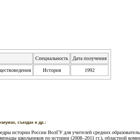
Специальность
Дата получения
бществоведения
История
1992
иумах, съездах и др.:
дры истории России ВолГУ для учителей средних образовательны
пиады школьников по истории (2008–2011 гг.), областной комисс