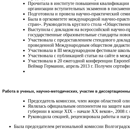
Прочитала в институте повышения квалификации и
организации вступительных экзаменов в письменно
Подготовила и провела научно-практический семи
Была в оргкомитете международной научно-практ
стран». Руководитель круглого стола «Общественн
Выступила с докладом на всероссийской научно-
государственные образовательные стандарты нового
Участвовала с предоставлением стендового доклад
проведенной Международным обществом дидактики 
Участвовала в III международном фестивале школьн
Участвовала с публикацией статьи на сайте в меж
Участвовала в 20 ежегодной конференции Европейс
Веймар Германии, апрель 2013 г. Получен сертифи
Работа в ученых, научно-методических, участие в диссертационны
Председатель комиссии, член жюри областной олим
Являлась официальным оппонентом на защите кан
губернии в конце XIX – начале ХХ веков», 2008 г. 
Руководила секцией, рецензировала работы и нагр
Была председателем региональной комиссии Волгоградской