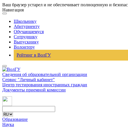
Ваш браузер устарел и не обеспечивает полноценную и безопа
Навигация
Школьнику
Абитуриенту
Обучающемуся
Сотруднику
Выпускнику
Волонтеру
Рейтинг в ВолГУ
Сведения об образовательной организации
Сервис "Личный кабинет"
Центр тестирования иностранных граждан
Документы приемной комиссии
Образование
Наука