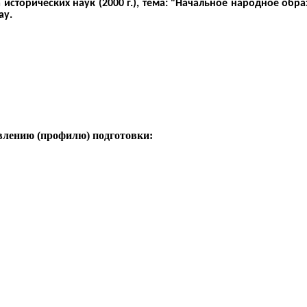
исторических наук (2000 г.), тема: "Начальное народное обр
ау.
влению (профилю) подготовки: