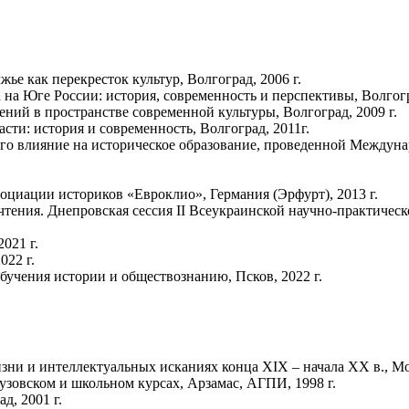
е как перекресток культур, Волгоград, 2006 г.
на Юге России: история, современность и перспективы, Волгогра
ний в пространстве современной культуры, Волгоград, 2009 г.
сти: история и современность, Волгоград, 2011г.
его влияние на историческое образование, проведенной Междуна
оциации историков «Евроклио», Германия (Эрфурт), 2013 г.
тения. Днепровская сессия II Всеукраинской научно-практичес
021 г.
022 г.
учения истории и обществознанию, Псков, 2022 г.
зни и интеллектуальных исканиях конца XIX – начала ХХ в., Мос
зовском и школьном курсах, Арзамас, АГПИ, 1998 г.
д, 2001 г.