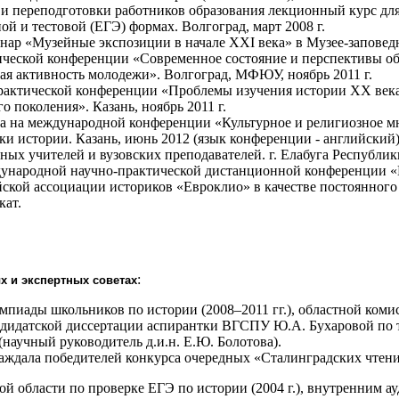
 переподготовки работников образования лекционный курс для
й и тестовой (ЕГЭ) формах. Волгоград, март 2008 г.
нар «Музейные экспозиции в начале ХХI века» в Музее-заповедн
ической конференции «Современное состояние и перспективы об
ая активность молодежи». Волгоград, МФЮУ, ноябрь 2011 г.
практической конференции «Проблемы изучения истории ХХ века
 поколения». Казань, ноябрь 2011 г.
а на международной конференции «Культурное и религиозное мн
истории. Казань, июнь 2012 (язык конференции - английский)
ых учителей и вузовских преподавателей. г. Елабуга Республики 
дународной научно-практической дистанционной конференции «На
кой ассоциации историков «Евроклио» в качестве постоянного ч
кат.
:
х и экспертных советах
пиады школьников по истории (2008–2011 гг.), областной комисс
дидатской диссертации аспирантки ВГСПУ Ю.А. Бухаровой по 
(научный руководитель д.и.н. Е.Ю. Болотова).
аждала победителей конкурса очередных «Сталинградских чтений»
 области по проверке ЕГЭ по истории (2004 г.), внутренним ау