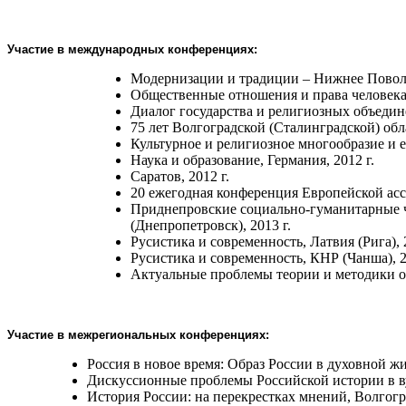
Участие в м
еждународных
конференциях
:
Модернизации и традиции – Нижнее Поволжь
Общественные отношения и права человека 
Диалог государства и религиозных объедине
75 лет Волгоградской (Сталинградской) обла
Культурное и религиозное многообразие и 
Наука и образование, Германия, 2012 г.
Саратов, 2012 г.
20 ежегодная конференция Европейской асс
Приднепровские социально-гуманитарные ч
(Днепропетровск), 2013 г.
Русистика и современность, Латвия (Рига), 2
Русистика и современность, КНР (Чанша), 2
Актуальные проблемы теории и методики об
Участие в м
ежрегиональных
конференциях
:
Россия в новое время: Образ России в духовной жи
Дискуссионные проблемы Российской истории в ву
История России: на перекрестках мнений, Волгогра