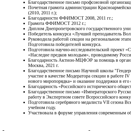
Благодарственное письмо профсоюзной организаци
Почетная грамота администрации Красноармейског
(2010, 2011 г.);
Благодарности ФФИМОСТ 2008, 2011 гг.;
Грамота ФФИМОСТ 2012 г.;
Диплом Днепропетровского государственного унив
Победитель конкурса «Лучший преподаватель ВолГУ»
Руководила работой секции на региональном этапе
Подготовила победителей конкурса.
Подготовила научно-исследовательский проект «
«Наследие предков молодым», проводимому Россий
Благодарность Актион-МЦФЭР за помощь в организ
Москва, 2021 г.
Благодарственное письмо Научной школы "Гендерн
участие в качестве Модератора секции в работе 
нового миропорядка» и оказание поддержки в его 
Благодарность «Российского исторического общест
Благодарственное письмо «Императорского Русско
работу в Экспертном совете Всероссийского конку
Подготовила серебряного медалиста VII сезона Вс
учебном году.
Участвовала в форуме управления современным о