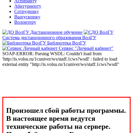
Аспиранту
Абитуриенту
Сотруднику
Выпускнику
Волонтеру
Дистанционное обучение
Система дистанционного образования ВолГУ
Библиотека ВолГУ
Сервис "Личный кабинет"
SOAP-ERROR: Parsing WSDL: Couldn't load from
'http://is.volsu.ru/1cuniver/ws/staff.1cws?wsdl' : failed to load
external entity "http://is.volsu.ru/1cuniver/ws/staff.1cws?wsdl"
Произошел сбой работы программы.
В настоящее время ведутся
технические работы на сервере.