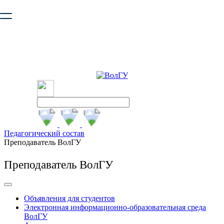
Ваш браузер устарел и не обеспечивает полноценную и
безопасную работу с сайтом. Пожалуйста
обновите браузер
,
чтобы улучшить взаимодействие с сайтом.
Педагогический состав
Преподаватель ВолГУ
Преподаватель ВолГУ
Объявления для студентов
Электронная информационно-образовательная среда
ВолГУ