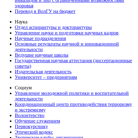
инвалидов и лиц с ограниченными возможностями
здоровья
Перевод в ВолГУ на бюджет
Наука
Отдел аспирантуры и докторантуры
Управление науки и подготовки научных кадров
Научные подразделения
Основные результаты научной и инновационной
деятельности
Ведущие научные школы
Государственная научная аттестация (диссертационные
советы)
Издательская деятельность
Университет – предприятиям
Социум
Управление молодежной политики и воспитательной
деятельности
Координационный центр противодействия терроризму
и экстремизму
Волонтерство
Обучение служением
Первокурснику
Этический кодекс
Творческие клубы, организации