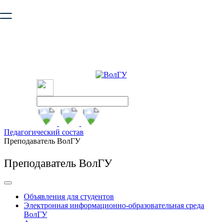
Ваш браузер устарел и не обеспечивает полноценную и
безопасную работу с сайтом. Пожалуйста
обновите браузер
,
чтобы улучшить взаимодействие с сайтом.
Педагогический состав
Преподаватель ВолГУ
Преподаватель ВолГУ
Объявления для студентов
Электронная информационно-образовательная среда
ВолГУ