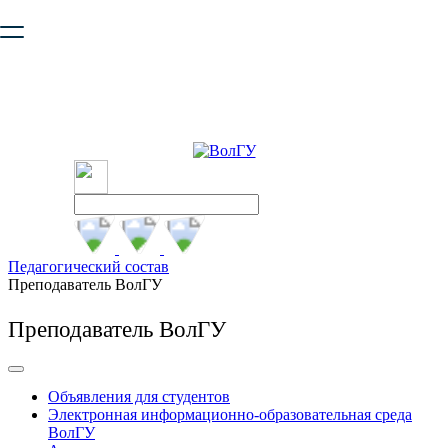
Ваш браузер устарел и не обеспечивает полноценную и
безопасную работу с сайтом. Пожалуйста
обновите браузер
,
чтобы улучшить взаимодействие с сайтом.
Педагогический состав
Преподаватель ВолГУ
Преподаватель ВолГУ
Объявления для студентов
Электронная информационно-образовательная среда
ВолГУ