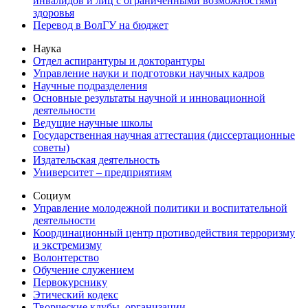
инвалидов и лиц с ограниченными возможностями
здоровья
Перевод в ВолГУ на бюджет
Наука
Отдел аспирантуры и докторантуры
Управление науки и подготовки научных кадров
Научные подразделения
Основные результаты научной и инновационной
деятельности
Ведущие научные школы
Государственная научная аттестация (диссертационные
советы)
Издательская деятельность
Университет – предприятиям
Социум
Управление молодежной политики и воспитательной
деятельности
Координационный центр противодействия терроризму
и экстремизму
Волонтерство
Обучение служением
Первокурснику
Этический кодекс
Творческие клубы, организации