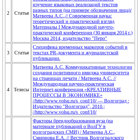
изучение языковых реализаций текстов
разных типов (на примере обозначения лица)/
2
Статья
Матвеева А.С.,// Современная наука:
теоретический и практический взгляд
Материалы I Международной научто-
практической конференции (30 января 2014 г.)
Москва 2014, издательство "Перо"
Специфика временных маркеров событий в
3
Статья
текстах PR-документа и журналистской
публикации.
Матвеева А.С. Коммуникативные технологии
создания позитивного имиджа университета
на страницах печати / Матвеева А.С. //
Международная научно-практическая
4
Тезисы
Интернет-конференция «КРЕАТИВНЫЕ
ПРОЦЕССЫ В ЭКОНОМИКЕ»
//http://www.volsu.ru/s_conf/10/ — Волгоград :
Издательство "Волгоград", 2010.;
//http://www.volsu.ru/s_conf/10/
Факторы брендообразования вуза (на
материале публикаций о ВолГУ в
волгоградских СМИ) / Матвеева А.С.,
Смирнова Е.А. // Вестник Волгоградского