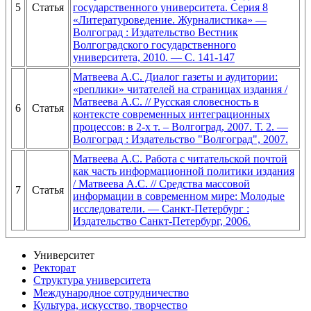
5
Статья
государственного университета. Серия 8
«Литературоведение. Журналистика» —
Волгоград : Издательство Вестник
Волгоградского государственного
университета, 2010. — С. 141-147
Матвеева А.С. Диалог газеты и аудитории:
«реплики» читателей на страницах издания /
Матвеева А.С. // Русская словесность в
6
Статья
контексте современных интеграционных
процессов: в 2-х т. – Волгоград, 2007. Т. 2. —
Волгоград : Издательство "Волгоград", 2007.
Матвеева А.С. Работа с читательской почтой
как часть информационной политики издания
/ Матвеева А.С. // Средства массовой
7
Статья
информации в современном мире: Молодые
исследователи. — Санкт-Петербург :
Издательство Санкт-Петербург, 2006.
Университет
Ректорат
Структура университета
Международное сотрудничество
Культура, искусство, творчество