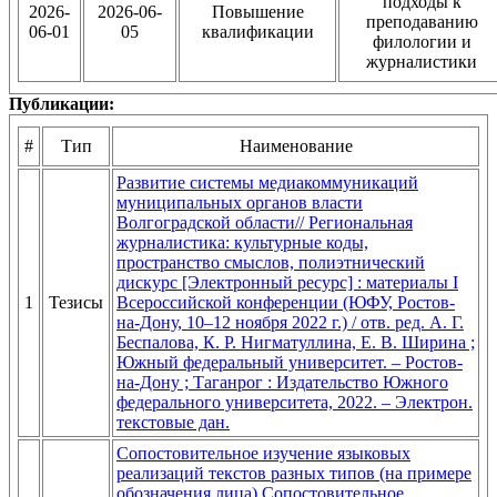
подходы к
2026-
2026-06-
Повышение
преподаванию
06-01
05
квалификации
филологии и
журналистики
Публикации:
#
Тип
Наименование
Развитие системы медиакоммуникаций
муниципальных органов власти
Волгоградской области// Региональная
журналистика: культурные коды,
пространство смыслов, полиэтнический
дискурс [Электронный ресурс] : материалы I
1
Тезисы
Всероссийской конференции (ЮФУ, Ростов-
на-Дону, 10–12 ноября 2022 г.) / отв. ред. А. Г.
Беспалова, К. Р. Нигматуллина, Е. В. Ширина ;
Южный федеральный университет. – Ростов-
на-Дону ; Таганрог : Издательство Южного
федерального университета, 2022. – Электрон.
текстовые дан.
Сопостовительное изучение языковых
реализаций текстов разных типов (на примере
обозначения лица) Сопостовительное