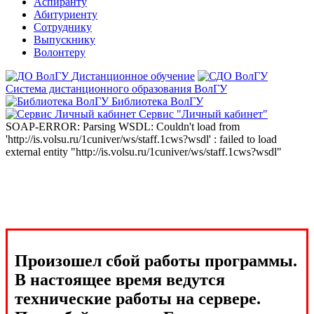
Аспиранту
Абитуриенту
Сотруднику
Выпускнику
Волонтеру
Дистанционное обучение
Система дистанционного образования ВолГУ
Библиотека ВолГУ
Сервис "Личный кабинет"
SOAP-ERROR: Parsing WSDL: Couldn't load from
'http://is.volsu.ru/1cuniver/ws/staff.1cws?wsdl' : failed to load
external entity "http://is.volsu.ru/1cuniver/ws/staff.1cws?wsdl"
Произошел сбой работы программы.
В настоящее время ведутся
технические работы на сервере.