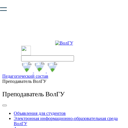
Ваш браузер устарел и не обеспечивает полноценную и
безопасную работу с сайтом. Пожалуйста
обновите браузер
,
чтобы улучшить взаимодействие с сайтом.
Педагогический состав
Преподаватель ВолГУ
Преподаватель ВолГУ
Объявления для студентов
Электронная информационно-образовательная среда
ВолГУ