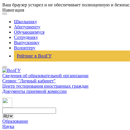
Ваш браузер устарел и не обеспечивает полноценную и безопа
Навигация
Школьнику
Абитуриенту
Обучающемуся
Сотруднику
Выпускнику
Волонтеру
Рейтинг в ВолГУ
Сведения об образовательной организации
Сервис "Личный кабинет"
Центр тестирования иностранных граждан
Документы приемной комиссии
Образование
Наука