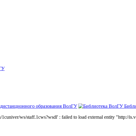
ГУ
 дистанционного образования ВолГУ
Библ
niver/ws/staff.1cws?wsdl' : failed to load external entity "http://is.