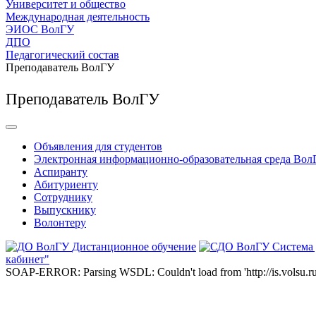
Университет и общество
Международная деятельность
ЭИОС ВолГУ
ДПО
Педагогический состав
Преподаватель ВолГУ
Преподаватель ВолГУ
Объявления для студентов
Электронная информационно-образовательная среда Вол
Аспиранту
Абитуриенту
Сотруднику
Выпускнику
Волонтеру
Дистанционное обучение
Система
кабинет"
SOAP-ERROR: Parsing WSDL: Couldn't load from 'http://is.volsu.ru/1cu