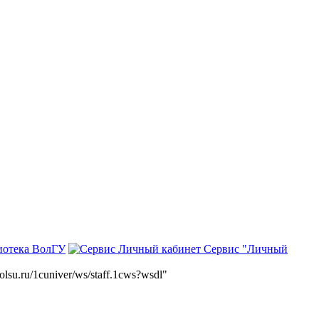
иотека ВолГУ
Сервис "Личный
volsu.ru/1cuniver/ws/staff.1cws?wsdl"