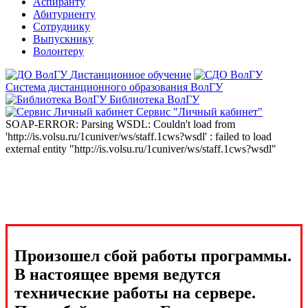
Аспиранту
Абитуриенту
Сотруднику
Выпускнику
Волонтеру
Дистанционное обучение
Система дистанционного образования ВолГУ
Библиотека ВолГУ
Сервис "Личный кабинет"
SOAP-ERROR: Parsing WSDL: Couldn't load from
'http://is.volsu.ru/1cuniver/ws/staff.1cws?wsdl' : failed to load
external entity "http://is.volsu.ru/1cuniver/ws/staff.1cws?wsdl"
Произошел сбой работы программы.
В настоящее время ведутся
технические работы на сервере.