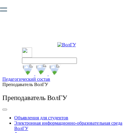
Ваш браузер устарел и не обеспечивает полноценную и
безопасную работу с сайтом. Пожалуйста
обновите браузер
,
чтобы улучшить взаимодействие с сайтом.
Педагогический состав
Преподаватель ВолГУ
Преподаватель ВолГУ
Объявления для студентов
Электронная информационно-образовательная среда
ВолГУ