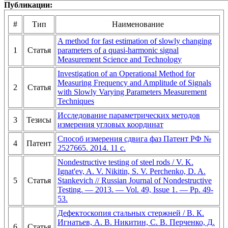
Публикации:
#
Тип
Наименование
A method for fast estimation of slowly changing
1
Статья
parameters of a quasi-harmonic signal
Measurement Science and Technology
Investigation of an Operational Method for
Measuring Frequency and Amplitude of Signals
2
Статья
with Slowly Varying Parameters Measurement
Techniques
Исследование параметрических методов
3
Тезисы
измерения угловых координат
Способ измерения сдвига фаз Патент РФ №
4
Патент
2527665. 2014. 11 с.
Nondestructive testing of steel rods / V. K.
Ignat'ev, A. V. Nikitin, S. V. Perchenko, D. A.
5
Статья
Stankevich // Russian Journal of Nondestructive
Testing. — 2013. — Vol. 49, Issue 1. — Pp. 49-
53.
Дефектоскопия стальных стержней / В. К.
Игнатьев, А. В. Никитин, С. В. Перченко, Д.
6
Статья