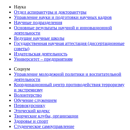
Наука
Отдел аспирантуры и докторантуры
Управление науки и подготовки научных кадров
Научные подразделения
Основные результаты научной и инновационной
деятельности
Ведущие научные школы
Государственная научная аттестация (диссертационные
советы)
Издательская деятельность
Университет – предприятиям
Социум
Управление молодежной политики и воспитательной
деятельности
Координационный центр противодействия терроризму
и экстремизму
Волонтерство
Обучение служением
Первокурснику
Этический кодекс
Творческие клубы, организации
Здоровье и спорт
Студенческое самоуправление