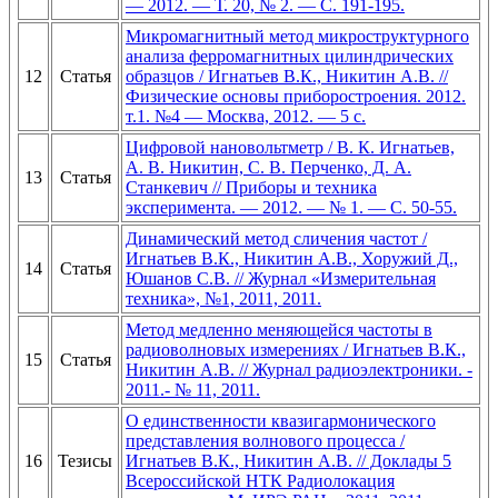
— 2012. — Т. 20, № 2. — С. 191-195.
Микромагнитный метод микроструктурного
анализа ферромагнитных цилиндрических
12
Статья
образцов / Игнатьев В.К., Никитин А.В. //
Физические основы приборостроения. 2012.
т.1. №4 — Москва, 2012. — 5 с.
Цифровой нановольтметр / В. К. Игнатьев,
А. В. Никитин, С. В. Перченко, Д. А.
13
Статья
Станкевич // Приборы и техника
эксперимента. — 2012. — № 1. — С. 50-55.
Динамический метод сличения частот /
Игнатьев В.К., Никитин А.В., Хоружий Д.,
14
Статья
Юшанов С.В. // Журнал «Измерительная
техника», №1, 2011, 2011.
Метод медленно меняющейся частоты в
радиоволновых измерениях / Игнатьев В.К.,
15
Статья
Никитин А.В. // Журнал радиоэлектроники. -
2011.- № 11, 2011.
О единственности квазигармонического
представления волнового процесса /
16
Тезисы
Игнатьев В.К., Никитин А.В. // Доклады 5
Всероссийской НТК Радиолокация