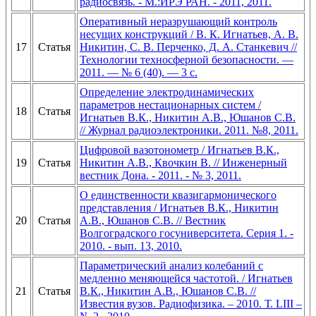
радиосвязь. - М.:ИРЭ РАН. - 2011, 2011.
Оперативный неразрушающий контроль
несущих конструкций / В. К. Игнатьев, А. В.
17
Статья
Никитин, С. В. Перченко, Д. А. Станкевич //
Технологии техносферной безопасности. —
2011. — № 6 (40). — 3 с.
Определение электродинамических
параметров нестационарных систем /
18
Статья
Игнатьев В.К., Никитин А.В., Юшанов С.В.
// Журнал радиоэлектроники. 2011. №8, 2011.
Цифровой вазотонометр / Игнатьев В.К.,
19
Статья
Никитин А.В., Квочкин В. // Инженерный
вестник Дона. - 2011. - № 3, 2011.
О единственности квазигармонического
представления / Игнатьев В.К., Никитин
20
Статья
А.В., Юшанов С.В. // Вестник
Волгоградского госуниверситета. Серия 1. -
2010. - вып. 13, 2010.
Параметрический анализ колебаний с
медленно меняющейся частотой. / Игнатьев
21
Статья
В.К., Никитин А.В., Юшанов С.В. //
Известия вузов. Радиофизика. – 2010. Т. LIII –