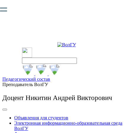
Ваш браузер устарел и не обеспечивает полноценную и
безопасную работу с сайтом. Пожалуйста
обновите браузер
,
чтобы улучшить взаимодействие с сайтом.
Педагогический состав
Преподаватель ВолГУ
Доцент Никитин Андрей Викторович
Объявления для студентов
Электронная информационно-образовательная среда
ВолГУ