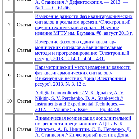
А. Станкевич // Дефектоскопия. — 2013. —
№ 1. — С. 61-66.
Измерение разности фаз квазигармонических
сигналов в реальном времени//Электронный
7
Статья
научно-технический журнал – Научное
издание МГТУ им. Баумана, #8, август 2013 г.
Измерение фазового сдвига квазигар-
монических сигналов.//Вычислительные
8
Статья
методы и программирование [Электронный
ресурс]. 2013. Т. 14. С. 424 – 431.
Параметрический метод измерения разности
фаз квазигармонических сигналов.//
9
Статья
Инженерный вестник Дона [Электронный
ресурс]. 2013. № 3. 12 с.
A digital nanovoltmeter / V. K. Ignat'ev, A. V.
Nikitin, S. V. Perchenko, D. A. Stankevich //
10
Статья
Instruments and Experimental Techniques. —
2012. — Volume 55, Issue 1. — Pp. 44-48.
Динамическая компенсация дополнительной
погрешности прецизионного АЦП / В. К.
11
Статья
Игнатьев, А. В. Никитин, С. В. Перченко, Д.
А. Станкевич // Инженерный вестник Дона.