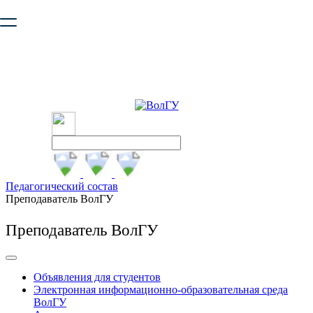
Ваш браузер устарел и не обеспечивает полноценную и
безопасную работу с сайтом. Пожалуйста
обновите браузер
,
чтобы улучшить взаимодействие с сайтом.
Педагогический состав
Преподаватель ВолГУ
Преподаватель ВолГУ
Объявления для студентов
Электронная информационно-образовательная среда
ВолГУ