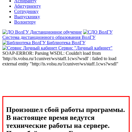
Аспиранту
Абитуриенту
Сотруднику
Выпускнику
Волонтеру
Дистанционное обучение
Система дистанционного образования ВолГУ
Библиотека ВолГУ
Сервис "Личный кабинет"
SOAP-ERROR: Parsing WSDL: Couldn't load from
'http://is.volsu.ru/1cuniver/ws/staff.1cws?wsdl' : failed to load
external entity "http://is.volsu.ru/1cuniver/ws/staff.1cws?wsdl"
Произошел сбой работы программы.
В настоящее время ведутся
технические работы на сервере.