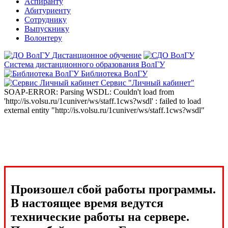
Аспиранту
Абитуриенту
Сотруднику
Выпускнику
Волонтеру
Дистанционное обучение
Система дистанционного образования ВолГУ
Библиотека ВолГУ
Сервис "Личный кабинет"
SOAP-ERROR: Parsing WSDL: Couldn't load from
'http://is.volsu.ru/1cuniver/ws/staff.1cws?wsdl' : failed to load
external entity "http://is.volsu.ru/1cuniver/ws/staff.1cws?wsdl"
Произошел сбой работы программы.
В настоящее время ведутся
технические работы на сервере.