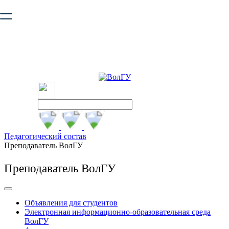
Ваш браузер устарел и не обеспечивает полноценную и
безопасную работу с сайтом. Пожалуйста
обновите браузер
,
чтобы улучшить взаимодействие с сайтом.
Педагогический состав
Преподаватель ВолГУ
Преподаватель ВолГУ
Объявления для студентов
Электронная информационно-образовательная среда
ВолГУ