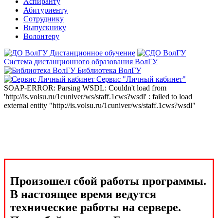
Аспиранту
Абитуриенту
Сотруднику
Выпускнику
Волонтеру
Дистанционное обучение
Система дистанционного образования ВолГУ
Библиотека ВолГУ
Сервис "Личный кабинет"
SOAP-ERROR: Parsing WSDL: Couldn't load from
'http://is.volsu.ru/1cuniver/ws/staff.1cws?wsdl' : failed to load
external entity "http://is.volsu.ru/1cuniver/ws/staff.1cws?wsdl"
Произошел сбой работы программы.
В настоящее время ведутся
технические работы на сервере.