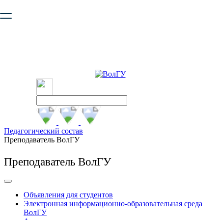
Ваш браузер устарел и не обеспечивает полноценную и
безопасную работу с сайтом. Пожалуйста
обновите браузер
,
чтобы улучшить взаимодействие с сайтом.
Педагогический состав
Преподаватель ВолГУ
Преподаватель ВолГУ
Объявления для студентов
Электронная информационно-образовательная среда
ВолГУ