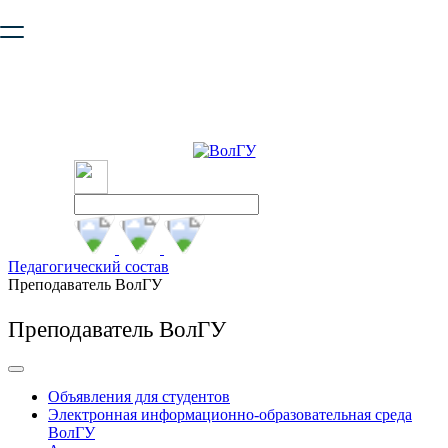
Ваш браузер устарел и не обеспечивает полноценную и
безопасную работу с сайтом. Пожалуйста
обновите браузер
,
чтобы улучшить взаимодействие с сайтом.
Педагогический состав
Преподаватель ВолГУ
Преподаватель ВолГУ
Объявления для студентов
Электронная информационно-образовательная среда
ВолГУ