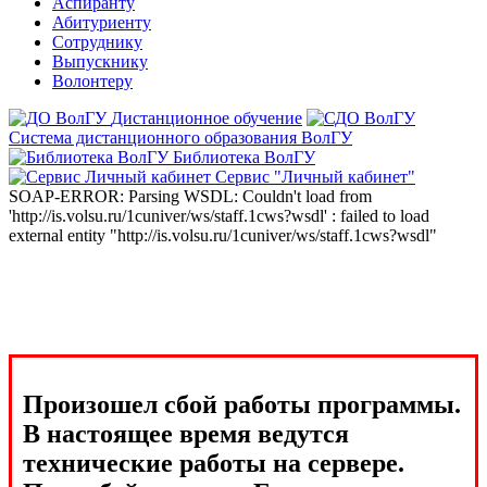
Аспиранту
Абитуриенту
Сотруднику
Выпускнику
Волонтеру
Дистанционное обучение
Система дистанционного образования ВолГУ
Библиотека ВолГУ
Сервис "Личный кабинет"
SOAP-ERROR: Parsing WSDL: Couldn't load from
'http://is.volsu.ru/1cuniver/ws/staff.1cws?wsdl' : failed to load
external entity "http://is.volsu.ru/1cuniver/ws/staff.1cws?wsdl"
Произошел сбой работы программы.
В настоящее время ведутся
технические работы на сервере.