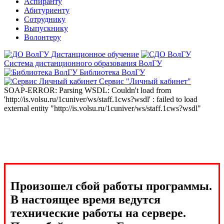
Аспиранту
Абитуриенту
Сотруднику
Выпускнику
Волонтеру
Дистанционное обучение
Система дистанционного образования ВолГУ
Библиотека ВолГУ
Сервис "Личный кабинет"
SOAP-ERROR: Parsing WSDL: Couldn't load from
'http://is.volsu.ru/1cuniver/ws/staff.1cws?wsdl' : failed to load
external entity "http://is.volsu.ru/1cuniver/ws/staff.1cws?wsdl"
Произошел сбой работы программы.
В настоящее время ведутся
технические работы на сервере.