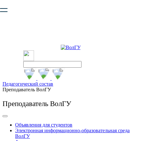
Ваш браузер устарел и не обеспечивает полноценную и
безопасную работу с сайтом. Пожалуйста
обновите браузер
,
чтобы улучшить взаимодействие с сайтом.
Педагогический состав
Преподаватель ВолГУ
Преподаватель ВолГУ
Объявления для студентов
Электронная информационно-образовательная среда
ВолГУ