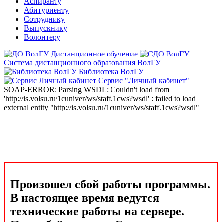
Аспиранту
Абитуриенту
Сотруднику
Выпускнику
Волонтеру
Дистанционное обучение
Система дистанционного образования ВолГУ
Библиотека ВолГУ
Сервис "Личный кабинет"
SOAP-ERROR: Parsing WSDL: Couldn't load from
'http://is.volsu.ru/1cuniver/ws/staff.1cws?wsdl' : failed to load
external entity "http://is.volsu.ru/1cuniver/ws/staff.1cws?wsdl"
Произошел сбой работы программы.
В настоящее время ведутся
технические работы на сервере.