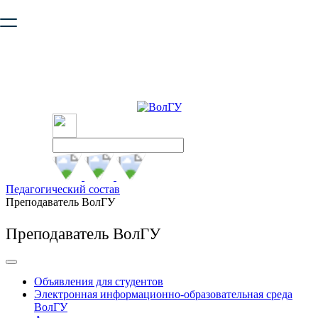
Ваш браузер устарел и не обеспечивает полноценную и
безопасную работу с сайтом. Пожалуйста
обновите браузер
,
чтобы улучшить взаимодействие с сайтом.
Педагогический состав
Преподаватель ВолГУ
Преподаватель ВолГУ
Объявления для студентов
Электронная информационно-образовательная среда
ВолГУ