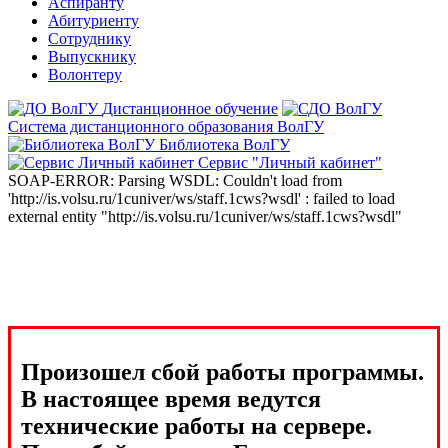
Аспиранту
Абитуриенту
Сотруднику
Выпускнику
Волонтеру
Дистанционное обучение
Система дистанционного образования ВолГУ
Библиотека ВолГУ
Сервис "Личный кабинет"
SOAP-ERROR: Parsing WSDL: Couldn't load from
'http://is.volsu.ru/1cuniver/ws/staff.1cws?wsdl' : failed to load
external entity "http://is.volsu.ru/1cuniver/ws/staff.1cws?wsdl"
Произошел сбой работы программы.
В настоящее время ведутся
технические работы на сервере.