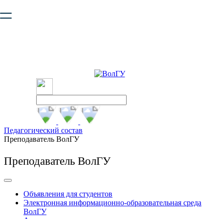
Ваш браузер устарел и не обеспечивает полноценную и
безопасную работу с сайтом. Пожалуйста
обновите браузер
,
чтобы улучшить взаимодействие с сайтом.
Педагогический состав
Преподаватель ВолГУ
Преподаватель ВолГУ
Объявления для студентов
Электронная информационно-образовательная среда
ВолГУ